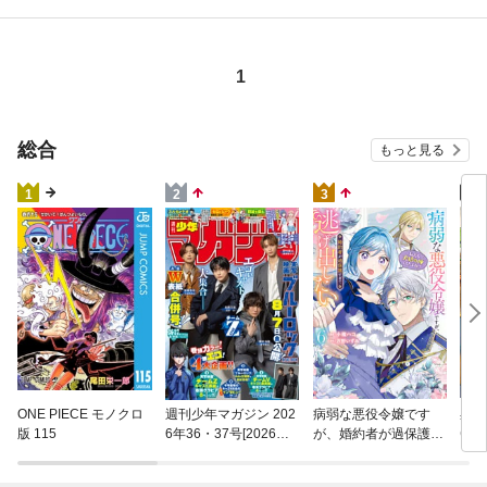
1
総合
もっと見る
4
1
2
3
異世
ONE PIECE モノクロ
週刊少年マガジン 202
病弱な悪役令嬢です
(22)
版 115
6年36・37号[2026年8
が、婚約者が過保護す
月5日発売]
ぎて逃げ出したい(私
たち犬猿の仲でしたよ