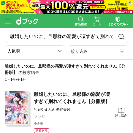
作品検索
カート
はじめての方へ
絞り込み
離婚したいのに、旦那様の溺愛が凄すぎて別れてくれません【分
冊版】
の検索結果
1～1件/全
1
件
離婚したいのに、旦那様の溺愛が凄
すぎて別れてくれません【分冊版】
卯庭やまぶき 夢野美紗
試し読み
マンガ
全5冊
新着あり