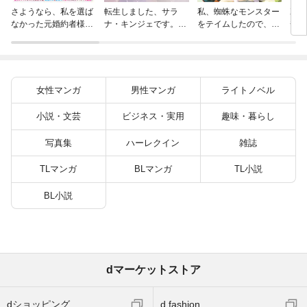
加護
さようなら、私を選ば
転生しました、サラ
私、蜘蛛なモンスター
番の
なかった元婚約者様。
ナ・キンジェです。ご
をテイムしたので、ス
て迎
一夜で大国君主の身ご
きげんよう。５ ～婚
パイダーシルクで裁縫
能と
もり妃になりました２
約破棄されたので田舎
を頑張ります！４
うや
【電子限定SS付き】
で気ままに暮らしたい
とな
と思います～【電子書
～【
店共通特典SS付】
女性マンガ
男性マンガ
ライトノベル
き】
小説・文芸
ビジネス・実用
趣味・暮らし
写真集
ハーレクイン
雑誌
TLマンガ
BLマンガ
TL小説
BL小説
dマーケットストア
dショッピング
d fashion