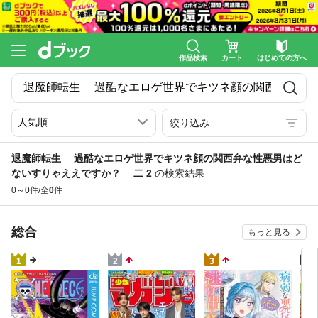
作品検索
カート
はじめての方へ
絞り込み
退魔師転生 過酷なエロゲ世界でキツネ顔の関西弁な性悪男はど
ないすりゃええですか？ 二 2
の検索結果
0～0件/全
0
件
総合
もっと見る
4
1
2
3