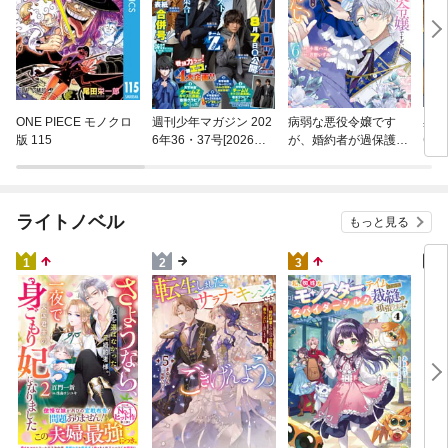
異世
ONE PIECE モノクロ
週刊少年マガジン 202
病弱な悪役令嬢です
(22)
版 115
6年36・37号[2026年8
が、婚約者が過保護す
月5日発売]
ぎて逃げ出したい(私
たち犬猿の仲でしたよ
ね！？) 6
ライトノベル
もっと見る
4
1
2
3