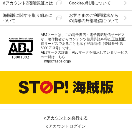
dアカウント2段階認証とは
Cookieの利用について
海賊版に関する取り組みに
お客さまのご利用端末から
ついて
の情報の外部送信について
ABJマークは、この電子書店・電子書籍配信サービス
が、著作権者からコンテンツ使用許諾を得た正規版配
信サービスであることを示す登録商標（登録番号 第
6091713号）です。
ABJマークの詳細、ABJマークを掲示しているサービス
の一覧はこちら
→
https://aebs.or.jp/
dアカウントを発行する
dアカウントログイン