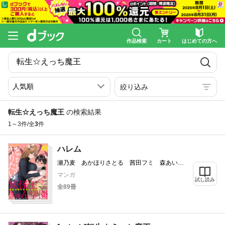
作品検索
カート
はじめての方へ
絞り込み
転生☆えっち魔王
の検索結果
1～3件/全
3
件
ハレム
瀬乃麦 あかほりさとる 茜田フミ 森あい
り 銀翼のぞみ 桜田 春輝 うづきのこ 駒
マンガ
試し読み
尾真子 雨蘭 宮島礼吏
全89冊