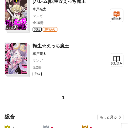
[ハレム]転生☆えっち魔王
車戸亮太
マンガ
5冊無料
全16冊
完結
無料あり
転生☆えっち魔王
車戸亮太
マンガ
試し読み
全2冊
完結
1
総合
もっと見る