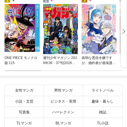
4
1
2
3
異世
ONE PIECE モノクロ
週刊少年マガジン 202
病弱な悪役令嬢です
(22)
版 115
6年36・37号[2026年8
が、婚約者が過保護す
月5日発売]
ぎて逃げ出したい(私
たち犬猿の仲でしたよ
ね！？) 6
女性マンガ
男性マンガ
ライトノベル
小説・文芸
ビジネス・実用
趣味・暮らし
写真集
ハーレクイン
雑誌
TLマンガ
BLマンガ
TL小説