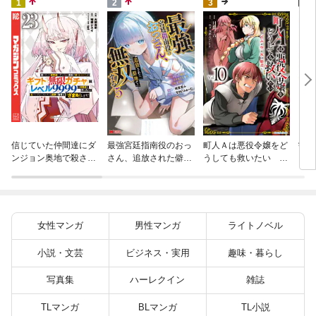
4
1
2
3
学園
信じていた仲間達にダ
最強宮廷指南役のおっ
町人Ａは悪役令嬢をど
プ！
ンジョン奥地で殺され
さん、追放された僻地
うしても救いたい ～
の転
かけたがギフト『無限
で無双する～幻となっ
どぶと空と氷の姫君～
クラ
ガチャ』でレベル９９
た種族の美少女たちを
１０【電子書店共通特
て、
９９の仲間達を手に入
育てて辺境を開拓～
典イラスト付】
れて元パーティーメン
（コミック） 5
バーと世界に復讐＆
女性マンガ
男性マンガ
ライトノベル
『ざまぁ！』します！
（２３）
小説・文芸
ビジネス・実用
趣味・暮らし
写真集
ハーレクイン
雑誌
TLマンガ
BLマンガ
TL小説