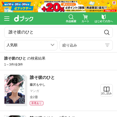
作品検索
カート
はじめての方へ
絞り込み
誰そ彼のひと
の検索結果
1～3件/全
3
件
誰そ彼のひと
藤沢もやし
マンガ
試し読み
全2冊
新着あり