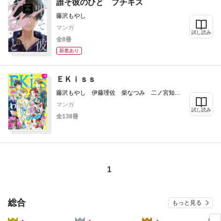
誰そ彼のひと プチキス
藤沢もやし
マンガ
試し読み
全8冊
新着あり
ＥＫｉｓｓ
藤沢もやし 伊藤理佐 柴なつみ 二ノ宮知
子 藤あさひ 井上霞 ばったん 有賀リエ
マンガ
谷口リヨ果 祀木円 金田一蓮十郎 カナエサ
試し読み
全138冊
ト KUJIRA 和田こま 渡辺あゆ 磯谷友紀
我楽谷 立樹まや 仁美慧 柑菜 平田
1
総合
もっと見る