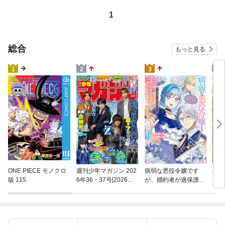
1
総合
もっと見る
4
1
2
3
異世
ONE PIECE モノクロ
週刊少年マガジン 202
病弱な悪役令嬢です
(22)
版 115
6年36・37号[2026年8
が、婚約者が過保護す
月5日発売]
ぎて逃げ出したい(私
たち犬猿の仲でしたよ
ね！？) 6