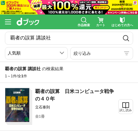
作品検索
カート
はじめての方へ
絞り込み
覇者の誤算 講談社
の検索結果
1～1件/全
1
件
覇者の誤算 日米コンピュータ戦争
の４０年
立石泰則
試し読み
全1冊