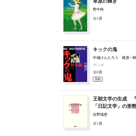
草原の輝き
野中柊
全1冊
キックの鬼
中城けんたろう 梶原一
マンガ
全6冊
完結
王朝文学の生成 
「日記文学」の形
吉野瑞恵
全1冊