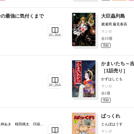
分の最強に気付くまで
大巨蟲列島
廣瀬周 藤見泰高
マンガ
試し読み
全15冊
完結
かまいたち～
［1話売り］
かずはしとも
試し読み
マンガ
全1冊
完結
ばっくれ
八神あき 桜田桃太 仔縞
とんぼはうす
 村崎ユカリ 三池ろむこ
マンガ