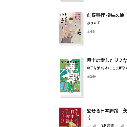
剣客奉行 柳生久通
藤水名子
全4冊
博士の愛したジミ
金子修治 鈴木紀之 安田弘
全1冊
魅せる日本舞踊 
く
二代目 花柳壽應 二代目