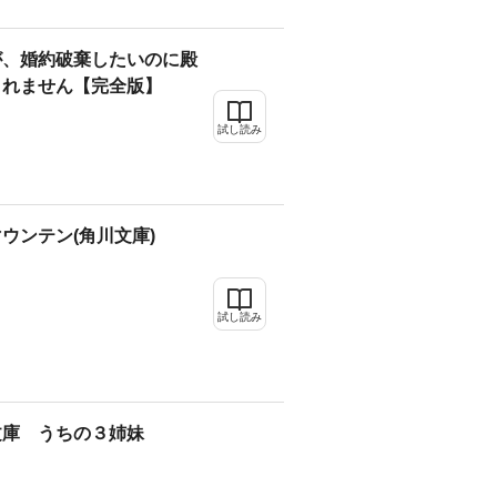
が、婚約破棄したいのに殿
くれません【完全版】
試し読み
ウンテン(角川文庫)
試し読み
文庫 うちの３姉妹