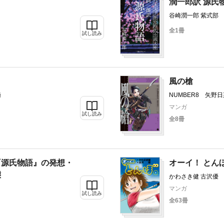
潤一郎訳 源氏
谷崎潤一郎 紫式部
全1冊
試し読み
風の槍
騎
NUMBER8 矢野
マンガ
試し読み
全8冊
『源氏物語』の発想・
オーイ！ とん
態
かわさき健 古沢優
マンガ
試し読み
全63冊