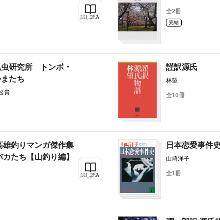
全2冊
試し読み
完結
昆虫研究所 トンボ・
謹訳源氏
かまたち
林望
松貴
全10冊
高雄釣りマンガ傑作集
日本恋愛事件
バカたち【山釣り編】
山崎洋子
全1冊
試し読み