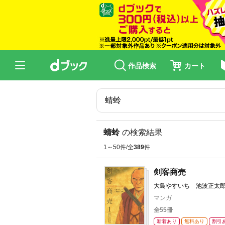
作品検索
カート
蜻蛉
の検索結果
1～50件/全
389
件
剣客商売
大島やすいち 池波正太
マンガ
全55冊
新着あり
無料あり
割引