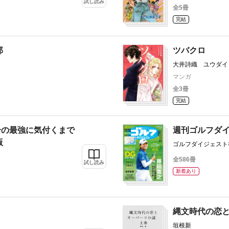
田かもめ はぜはら西 晴野
試し読み
全5冊
ロビー 佐久本あゆ 霜月か
猫背 カキネ 茶渋たむ 緒
完結
子 北沢きょう 夏糖 阿部
郎
ツバクロ
大井詩織 ユウダイ
マンガ
全3冊
完結
分の最強に気付くまで
週刊ゴルフダ
版
ゴルフダイジェスト
全586冊
試し読み
新着あり
縄文時代の恋
垣根新