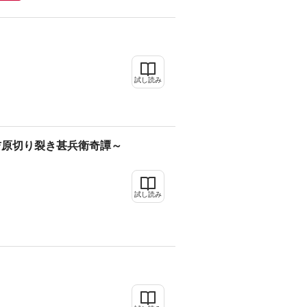
試し読み
吉原切り裂き甚兵衛奇譚～
試し読み