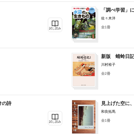
「調べ学習」
佐々木洋
全1冊
試し読み
新版 蜻蛉日
川村裕子
全2冊
けの詩
見上げた空に
和良拓馬
全1冊
試し読み