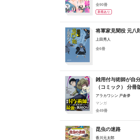
カシオ 茶柱ぷぅ 波真
全90冊
ヤコ 千葉たゆり 兎月
いり 田倉トヲル たき
新着あり
花 夕映月子 木下けい
はちた
将軍家見聞役 元八
上田秀人
全6冊
雑用付与術師が自
（コミック） 分冊
アラカワシン 戸倉儚
マンガ
全49冊
昆虫の迷路
香川元太郎