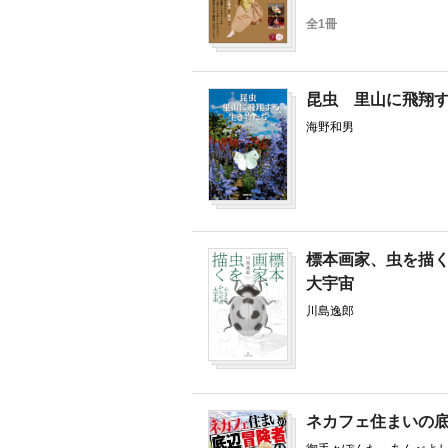
全1冊
昆虫 里山に飛翔
海野和男
標本画家、虫を描
大宇宙
川島逸郎
ネカフェ住まいの