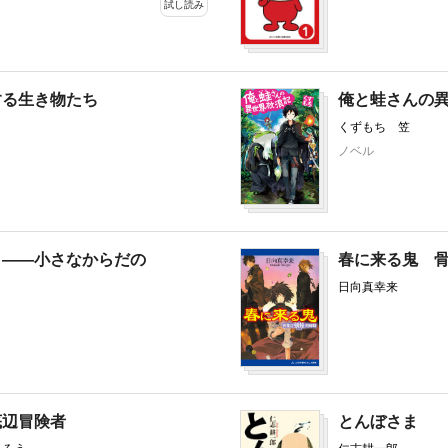
試し読み
全16冊
する生き物たち
俺と蛙さんの
くずもち 笠
ノベル
く――小さなからだの
春に来る鬼 
日向真幸来
底辺冒険者
とんぼさま