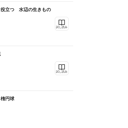
に役立つ 水辺の生きもの
試し読み
記
試し読み
、楕円球