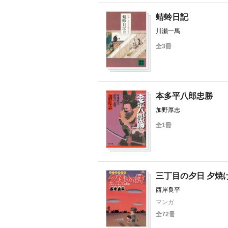
蜻蛉日記
川瀬一馬
全3冊
本多平八郎忠勝
加野厚志
全1冊
三丁目の夕日 夕焼
西岸良平
マンガ
全72冊