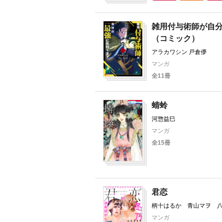
雑用付与術師が自
（コミック）
アラカワシン 戸倉儚
マンガ
全11冊
蜻蛉
河惣益巳
マンガ
全15冊
君恋
柄十はるか 青山マヲ 
楽々 冬乃郁也 あじた
マンガ