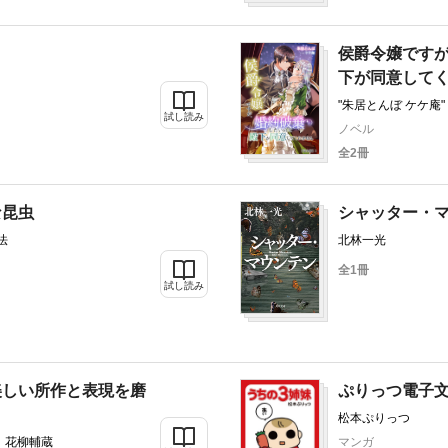
侯爵令嬢です
下が同意して
"朱居とんぼ ケケ庵"
試し読み
ノベル
全2冊
な昆虫
シャッター・マ
法
北林一光
全1冊
試し読み
美しい所作と表現を磨
ぷりっつ電子
松本ぷりっつ
 花柳輔蔵
マンガ