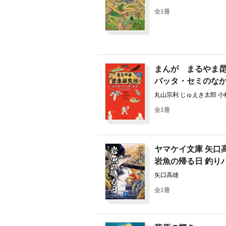
全1冊
まんが まるやま
バッタ・セミのな
丸山宗利 じゅえき太郎 小
全1冊
ヤマケイ文庫 矢口
岩魚の帰る日 釣り
矢口高雄
全1冊