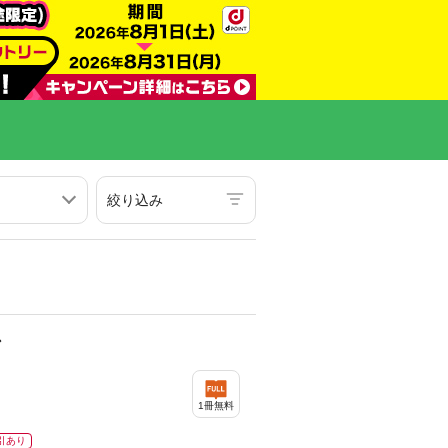
絞り込み
ン
1冊無料
引あり