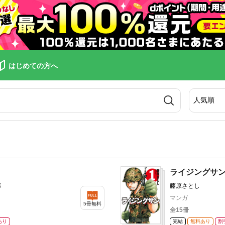
はじめての方へ
ライジングサ
郎
藤原さとし
マンガ
5冊無料
全15冊
あり
完結
無料あり
割