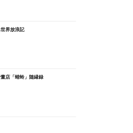
異世界放浪記
骨董店「蜻蛉」随縁録