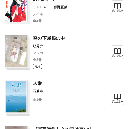
ＪＵＤＡＬ 響野夏菜
試し読み
ノベル
全4冊
空の下屋根の中
双見酔
マンガ
試し読み
全2冊
完結
人形
石兼章
全1冊
試し読み