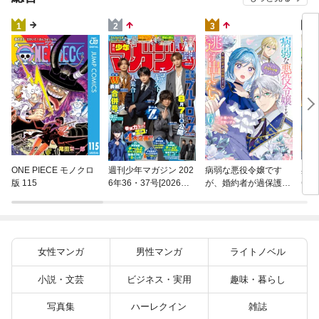
4
1
2
3
異世
ONE PIECE モノクロ
週刊少年マガジン 202
病弱な悪役令嬢です
(22)
版 115
6年36・37号[2026年8
が、婚約者が過保護す
月5日発売]
ぎて逃げ出したい(私
たち犬猿の仲でしたよ
ね！？) 6
女性マンガ
男性マンガ
ライトノベル
小説・文芸
ビジネス・実用
趣味・暮らし
写真集
ハーレクイン
雑誌