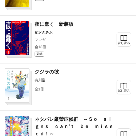
夜に蠢く 新装版
柳沢きみお
マンガ
試し読み
全18冊
完結
クジラの彼
有川浩
全1冊
試し読み
ネタバレ厳禁症候群 ～Ｓｏ ｓｉ
ｇｎｓ ｃａｎ’ｔ ｂｅ ｍｉｓｓ
ｅｄ！～