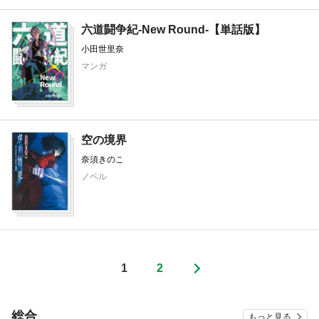
六道闘争紀-New Round-【単話版】
小田世里奈
マンガ
空の境界
奈須きのこ
ノベル
1
2
総合
もっと見る