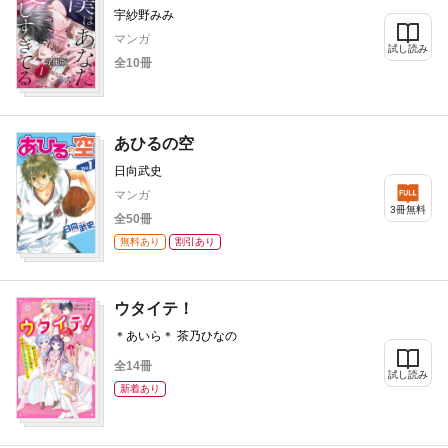
宇紗野みみ
マンガ
試し読み
全10冊
あひるの空
日向武史
マンガ
3冊無料
全50冊
無料あり
割引あり
ウタイテ！
＊あいら＊ 茶乃ひなの
全14冊
試し読み
新着あり