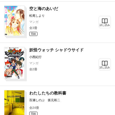
空と海のあいだ
松尾しより
マンガ
試し読み
全3冊
完結
妖怪ウォッチ シャドウサイド
小西紀行
マンガ
試し読み
全2冊
わたしたちの教科書
百瀬しのぶ 坂元裕二
全24冊
完結