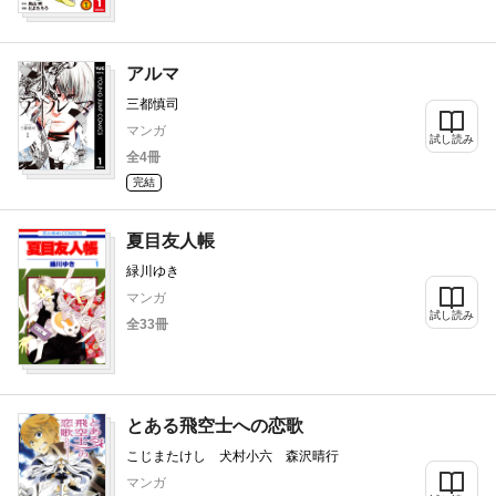
アルマ
三都慎司
マンガ
試し読み
全4冊
完結
夏目友人帳
緑川ゆき
マンガ
試し読み
全33冊
とある飛空士への恋歌
こじまたけし 犬村小六 森沢晴行
マンガ