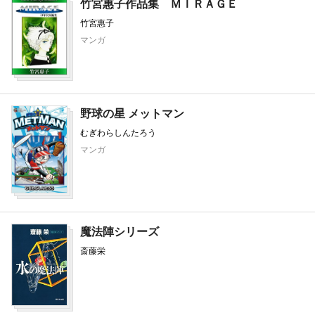
竹宮惠子作品集 ＭＩＲＡＧＥ
竹宮惠子
マンガ
野球の星 メットマン
むぎわらしんたろう
マンガ
魔法陣シリーズ
斎藤栄