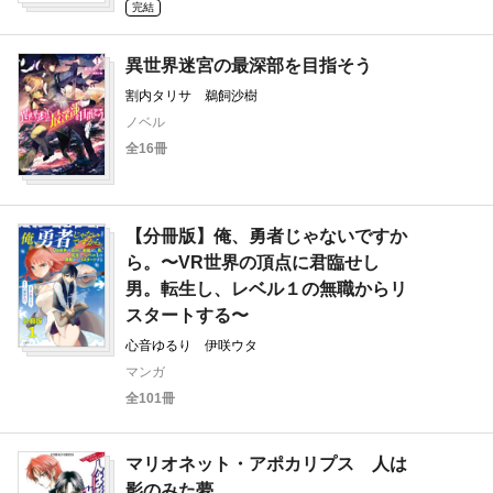
完結
異世界迷宮の最深部を目指そう
割内タリサ 鵜飼沙樹
ノベル
全16冊
【分冊版】俺、勇者じゃないですか
ら。〜VR世界の頂点に君臨せし
男。転生し、レベル１の無職からリ
スタートする〜
心音ゆるり 伊咲ウタ
マンガ
全101冊
マリオネット・アポカリプス 人は
影のみた夢