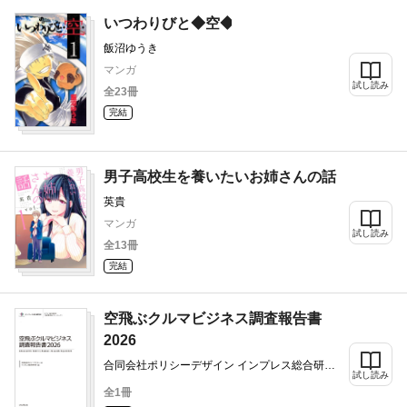
いつわりびと◆空◆
飯沼ゆうき
マンガ
試し読み
全23冊
完結
男子高校生を養いたいお姉さんの話
英貴
マンガ
試し読み
全13冊
完結
空飛ぶクルマビジネス調査報告書
2026
合同会社ポリシーデザイン インプレス総合研究
試し読み
所
全1冊