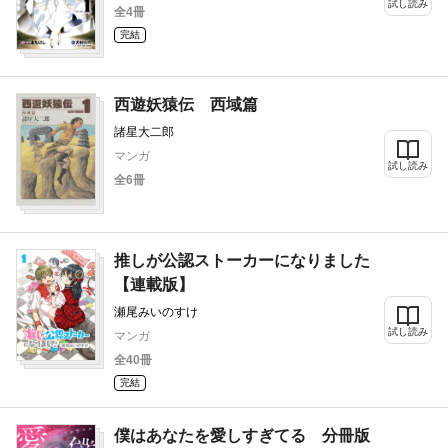
試し読み
全4冊
完結
西遊妖猿伝 西域篇
諸星大二郎
マンガ
試し読み
全6冊
推しが公認ストーカーになりました
【連載版】
瀬尾みいのすけ
試し読み
マンガ
全40冊
完結
僕はあなたを愛しすぎてる 分冊版