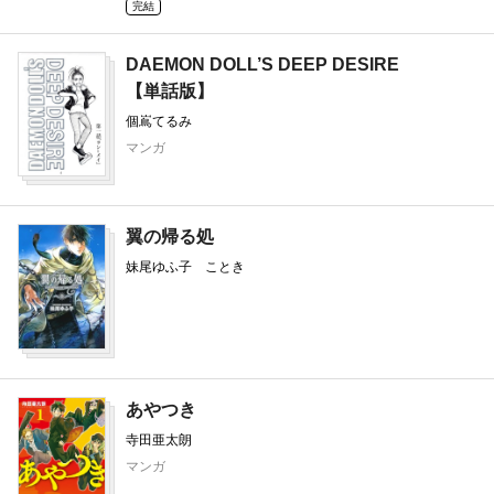
完結
DAEMON DOLL’S DEEP DESIRE
【単話版】
個嶌てるみ
試し読み
マンガ
全13冊
翼の帰る処
妹尾ゆふ子 ことき
完結
あやつき
寺田亜太朗
マンガ