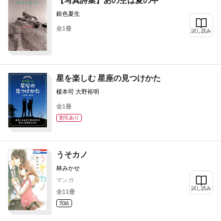
【写真詩集】あの空は夏の中
銀色夏生
全1冊
試し読み
星を楽しむ 星座の見つけかた
榎本司 大野裕明
全1冊
割引あり
うそカノ
林みかせ
マンガ
試し読み
全11冊
完結