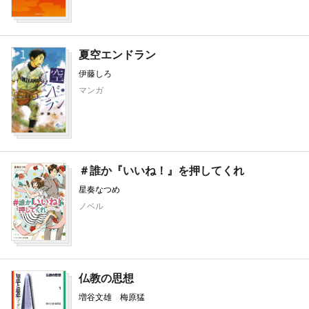
夏空エンドラン
伊藤しろ
マンガ
＃誰か『いいね！』を押してくれ
星奏なつめ
ノベル
仏教の思想
増谷文雄 梅原猛