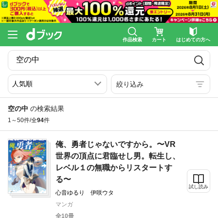
作品検索
カート
はじめての方へ
絞り込み
空の中
の検索結果
1～50件/全
94
件
俺、勇者じゃないですから。〜VR
世界の頂点に君臨せし男。転生し、
レベル１の無職からリスタートす
る〜
試し読み
心音ゆるり 伊咲ウタ
マンガ
全10冊