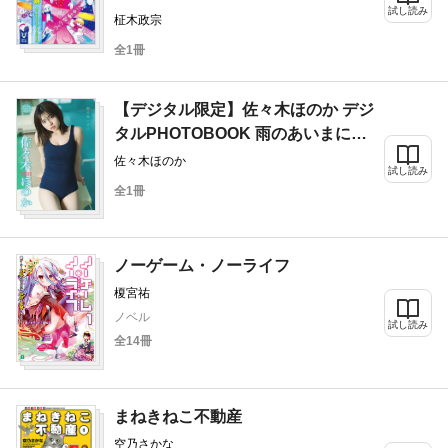
試し読み
柾木政宗
全1冊
【デジタル限定】佐々木ほのか デジ
タルPHOTOBOOK 雨のあいまに…
佐々木ほのか
試し読み
全1冊
ノーゲーム・ノーライフ
榎宮祐
ノベル
試し読み
全14冊
まねきねこ不動産
空乃さかな