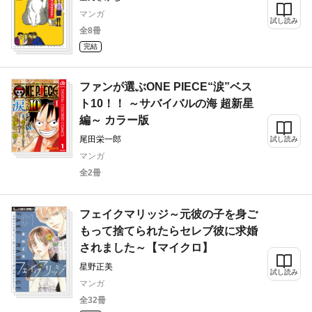
マンガ
試し読み
全8冊
完結
ファンが選ぶONE PIECE“涙”ベス
ト10！！ ～サバイバルの海 超新星
編～ カラー版
尾田栄一郎
試し読み
マンガ
全2冊
フェイクマリッジ～元彼の子を身ご
もって捨てられたらセレブ彼に求婚
されました～【マイクロ】
星野正美
試し読み
マンガ
全32冊