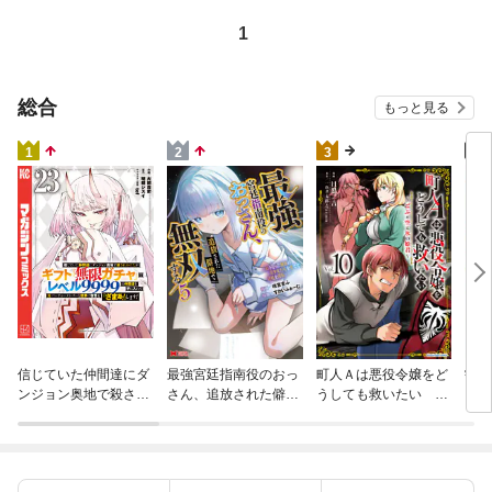
1
総合
もっと見る
4
1
2
3
学園
信じていた仲間達にダ
最強宮廷指南役のおっ
町人Ａは悪役令嬢をど
プ！
ンジョン奥地で殺され
さん、追放された僻地
うしても救いたい ～
の転
かけたがギフト『無限
で無双する～幻となっ
どぶと空と氷の姫君～
クラ
ガチャ』でレベル９９
た種族の美少女たちを
１０【電子書店共通特
て、
９９の仲間達を手に入
育てて辺境を開拓～
典イラスト付】
れて元パーティーメン
（コミック） 5