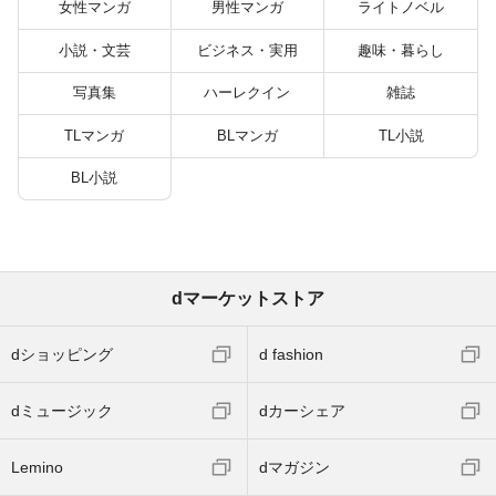
バーと世界に復讐＆
女性マンガ
男性マンガ
ライトノベル
『ざまぁ！』します！
（２３）
小説・文芸
ビジネス・実用
趣味・暮らし
写真集
ハーレクイン
雑誌
TLマンガ
BLマンガ
TL小説
BL小説
dマーケットストア
dショッピング
d fashion
dミュージック
dカーシェア
Lemino
dマガジン