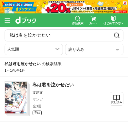
作品検索
カート
はじめての方へ
絞り込み
私は君を泣かせたい
の検索結果
1～1件/全
1
件
私は君を泣かせたい
文尾文
マンガ
試し読み
全3冊
完結