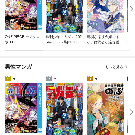
異世
ONE PIECE モノクロ
週刊少年マガジン 202
病弱な悪役令嬢です
(22)
版 115
6年36・37号[2026年8
が、婚約者が過保護す
月5日発売]
ぎて逃げ出したい(私
たち犬猿の仲でしたよ
ね！？) 6
男性マンガ
もっと見る
4
1
2
3