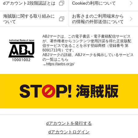
dアカウント2段階認証とは
Cookieの利用について
海賊版に関する取り組みに
お客さまのご利用端末から
ついて
の情報の外部送信について
ABJマークは、この電子書店・電子書籍配信サービス
が、著作権者からコンテンツ使用許諾を得た正規版配
信サービスであることを示す登録商標（登録番号 第
6091713号）です。
ABJマークの詳細、ABJマークを掲示しているサービス
の一覧はこちら
→
https://aebs.or.jp/
dアカウントを発行する
dアカウントログイン