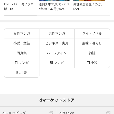
ブラ
ONE PIECE モノクロ
週刊少年マガジン 202
異世界居酒屋「のぶ」
8
版 115
6年36・37号[2026年8
(22)
月5日発売]
女性マンガ
男性マンガ
ライトノベル
小説・文芸
ビジネス・実用
趣味・暮らし
写真集
ハーレクイン
雑誌
TLマンガ
BLマンガ
TL小説
BL小説
dマーケットストア
dショッピング
d fashion