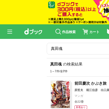
作品検索
カート
真田魂
の検索結果
1～7件/全
7
件
前田慶次 かぶき旅
原哲夫 堀江信彦 出口
マンガ
全22冊
新着あり