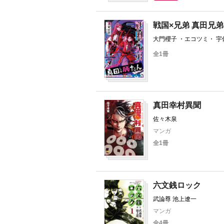
戦国×兄弟 真田兄
大門櫻子 ・エコツミ・ 宇佐
全1冊
真田幸村異聞
佐々木泉
マンガ
全1冊
六文銭ロック
武論尊 池上遼一
マンガ
全4冊