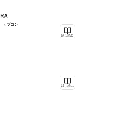
RA
 カプコン
試し読み
試し読み