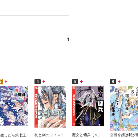
1
4
5
6
3
杖と剣のウィスト
魔女と傭兵（９）
公爵令嬢は我が
転生したら第七王