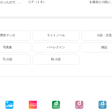
リア（１６）
を場当たり的に
子だったので、気
く 5
ままに魔術を極め
ます（２４）
男性マンガ
ライトノベル
小説・文芸
写真集
ハーレクイン
雑誌
TL小説
BL小説