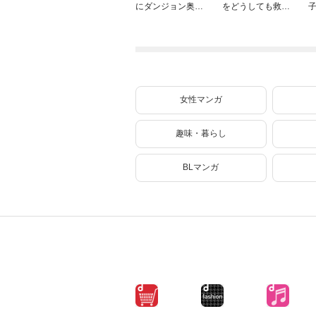
にダンジョン奥地
をどうしても救い
で殺されかけたが
たい ～どぶと空
ギフト『無限ガチ
と氷の姫君～１０
ャ』でレベル９９
【電子書店共通特
９９の仲間達を手
典イラスト付】
に入れて元パーテ
ィーメンバーと世
界に復讐＆『ざま
女性マンガ
ぁ！』します！
（２３）
趣味・暮らし
BLマンガ