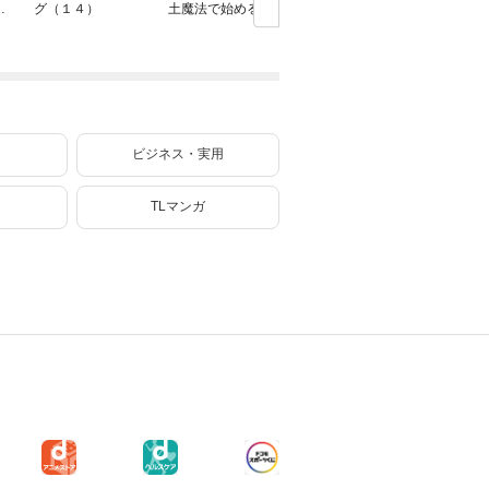
行
グ（１４）
土魔法で始める公
子、『自動製作』
を謳歌す
共事業～ 9巻【特
スキルで領地を爆
婚しない
典イラスト付き】
速で開拓し最強の
なおひと
村を作ってしまう
イフ～（
～最強クラフトス
キルで始める、
楽々領地開拓スロ
ーライフ～（８）
ビジネス・実用
TLマンガ