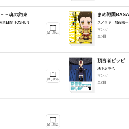
弟－－魂の約束
まめ戦国BASA
茉日瑠 ITOSHUN
スメラギ 加藤陽一
マンガ
試し読み
全5冊
預言者ピッピ
地下沢中也
マンガ
試し読み
全2冊
試し読み