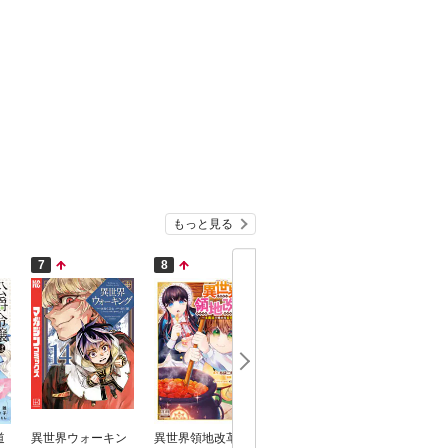
もっと見る
7
8
9
10
道
異世界ウォーキン
異世界領地改革～
追放された転生王
独身貴族