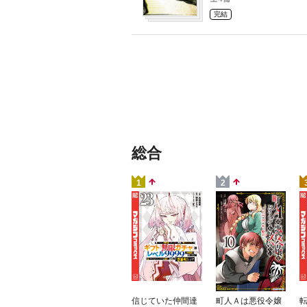
完結
総合
1
2
信じていた仲間達
町人Ａは悪役令嬢