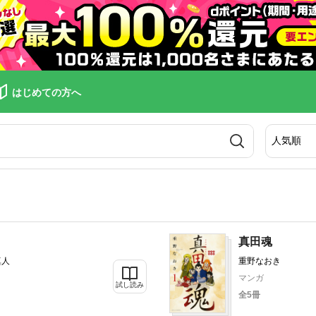
はじめての方へ
真田魂
真人
重野なおき
マンガ
試し読み
全5冊