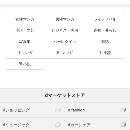
を駆使して最強を目指
してみた（７）
女性マンガ
男性マンガ
ライトノベル
小説・文芸
ビジネス・実用
趣味・暮らし
写真集
ハーレクイン
雑誌
TLマンガ
BLマンガ
TL小説
BL小説
dマーケットストア
dショッピング
d fashion
dミュージック
dカーシェア