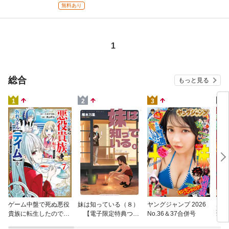
まい 遠山えま 追本 マチバリ 高瀬カロ
無料あり
あいか 飯田めしこ 赤羽明 青石ケイ
1
総合
もっと見る
4
1
2
3
片田
ゲーム中盤で死ぬ悪役
妹は知っている（８）
ヤングジャンプ 2026
聖に
貴族に転生したので、
【電子限定特典つ
No.36＆37合併号
りの
外れスキル【テイム】
き】