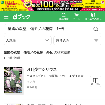
作品検索
カート
はじめての方へ
絞り込み
皇國の双璧 傷モノの花嫁 外伝
の検索結果
1～4件/全
4
件
月刊少年シリウス
ヤスダスズヒト 弐瓶勉 ONE あずま京太
郎 ｂｏｓｅ 園山ゆきの 小菊路よう 横田
マンガ
卓馬 友麻碧 藤丸豆ノ介 冬葉つがる 泉
試し読み
全141冊
乃 せん 星野翼 空山トキ 五色安未 泉乃
せん 伍長 伏瀬 川上泰樹 大倉崇裕 矢島
司規 馬場康誌 やしろ学 光永康則 高田裕
三 山田ヒツジ 杉本萌 沙村広明 マツモト