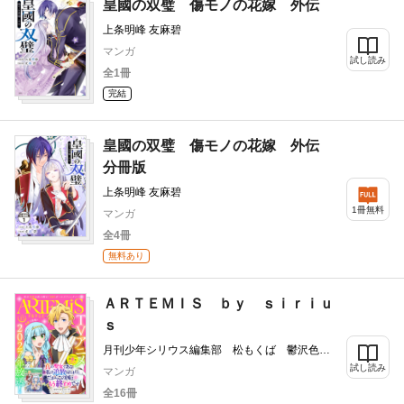
ケンゴ カジカ航 戸野タエ 湖西晶
皇國の双璧 傷モノの花嫁 外伝
上条明峰 友麻碧
マンガ
試し読み
全1冊
完結
皇國の双璧 傷モノの花嫁 外伝
分冊版
上条明峰 友麻碧
1冊無料
マンガ
全4冊
無料あり
ＡＲＴＥＭＩＳ ｂｙ ｓｉｒｉｕ
ｓ
月刊少年シリウス編集部 松もくば 鬱沢色
素 ぷきゅのすけ 水辺チカ 星彼方 ペペロ
試し読み
マンガ
ン 柚子れもん 山いも三太郎 友麻碧 藤丸
全16冊
豆ノ介 田中文 冬葉つがる 泉乃せん 花邑