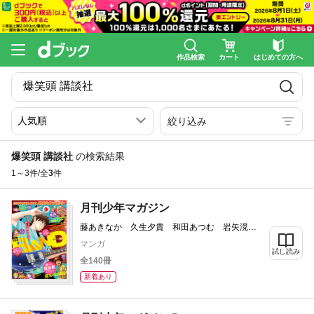
作品検索
カート
はじめての方へ
絞り込み
爆笑頭 講談社
の検索結果
1～3件/全
3
件
月刊少年マガジン
藤あきなか 久生夕貴 和田あつむ 岩矢滉一
朗 沖田さとり saku 森下真 村枝賢一 八
マンガ
箇句屑 雪永蛍吾 ハロルド作石 八神ひろ
試し読み
全140冊
き 浅見よう 日向夏 業務用餅 遠藤浩輝
山原義人 岩永亮太郎 川原正敏 甲斐とうし
新着あり
ろう 城平京 片瀬茶柴 加瀬あつし 三川み
り 小葉かんば