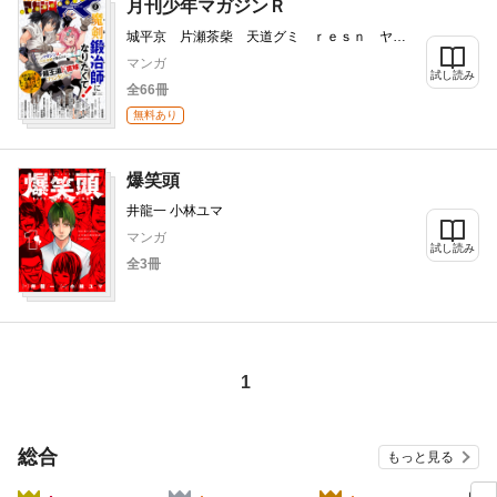
月刊少年マガジンＲ
城平京 片瀬茶柴 天道グミ ｒｅｓｎ ヤチ
モト 北川ニキタ 畑優以 相野仁 小田童
マンガ
馬 中川海二 藍葉悠気 紀谷圭吾 ひととせ
試し読み
全66冊
ひるね 青目槇斗 六志麻あさ コバシコ 岡
沢六十四 枩丘佳範 御子柴奈々 エターナル
無料あり
１４歳 砂糖多労 天音ナツシロ 業務用餅
クール教信者 ヨハネ 和武はざの 古川五勢
爆笑頭
井龍一 小林ユマ
マンガ
試し読み
全3冊
1
総合
もっと見る