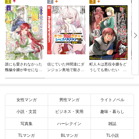
4
1
2
3
火の
誰にも愛されなかった
信じていた仲間達にダ
町人Ａは悪役令嬢をど
すが
醜穢令嬢が幸せになる
ンジョン奥地で殺され
うしても救いたい ～
嫁と
まで 4
かけたがギフト『無限
どぶと空と氷の姫君～
ます
ガチャ』でレベル９９
１０【電子書店共通特
９９の仲間達を手に入
典イラスト付】
れて元パーティーメン
バーと世界に復讐＆
女性マンガ
男性マンガ
ライトノベル
『ざまぁ！』します！
（２３）
小説・文芸
ビジネス・実用
趣味・暮らし
写真集
ハーレクイン
雑誌
TLマンガ
BLマンガ
TL小説