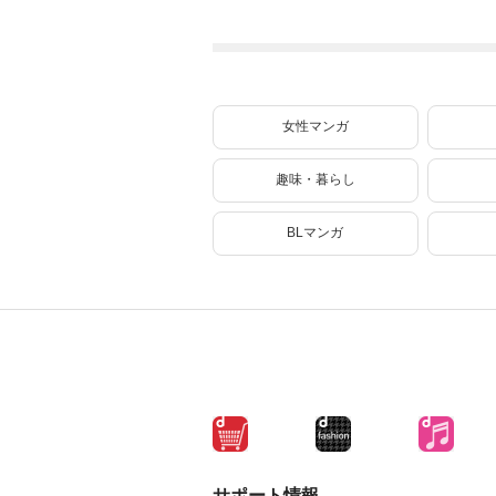
ル【テイム】を駆
使して最強を目指
してみた（７）
女性マンガ
趣味・暮らし
BLマンガ
サポート情報