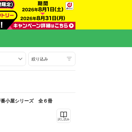
絞り込み
戸番小屋シリーズ 全６冊
試し読み