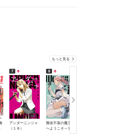
もっと見る
7
8
9
10
喚
アンダーニンジャ
難攻不落の魔王城
悪役貴族が開き直
かたわれ
ニ
（１８）
へようこそ～デバ
って破滅フラグ
装する理
フは不要と勇者パ
を“実力”で叩き折
ック） 6