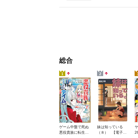
総合
1
2
ゲーム中盤で死ぬ
妹は知っている
ヤ
悪役貴族に転生し
（８） 【電子限
2
たので、外れスキ
定特典つき】