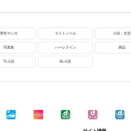
法剣士 3巻
網 6
男性マンガ
ライトノベル
小説・文芸
写真集
ハーレクイン
雑誌
TL小説
BL小説
サイト情報