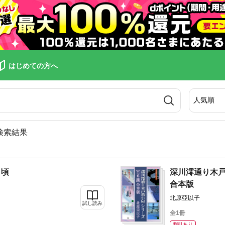
はじめての方へ
検索結果
し頃
深川澪通り木
合本版
北原亞以子
試し読み
全1冊
割引あり