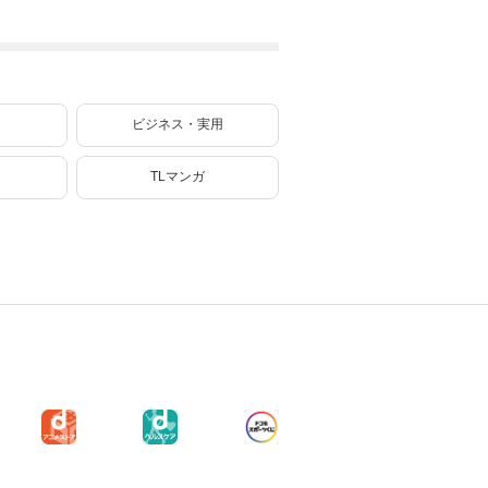
ーティーを追い出
っていたら、いつ
された黒魔導士、
の間にかヒロイン
魔王軍の最高幹部
達から英雄視され
に迎えられる～ 13
るようになった件
巻
（コミック） 2巻
ビジネス・実用
TLマンガ