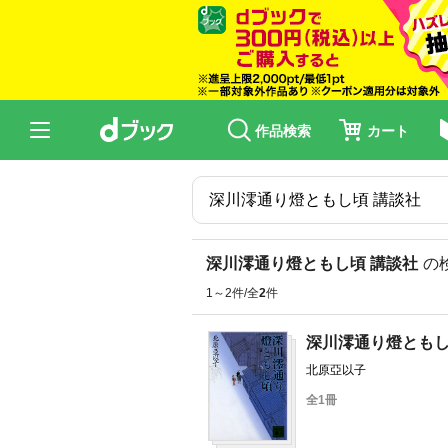
作品検索
カート
深川澪通り燈ともし頃 講談社
の
1～2件/全
2
件
深川澪通り燈とも
北原亞以子
全1冊