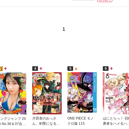
1
4
5
6
3
片田舎のおっさ
ONE PIECE モノ
はにとらっ！ 召
ングジャンプ 20
ん、剣聖になる外
クロ版 115
勇者をハメるハ
6 No.36＆37合併
伝 はじまりの魔
ートラップ包囲
号