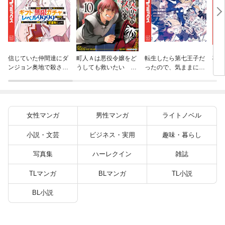
杖と
信じていた仲間達にダ
町人Ａは悪役令嬢をど
転生したら第七王子だ
（１
ンジョン奥地で殺され
うしても救いたい ～
ったので、気ままに魔
かけたがギフト『無限
どぶと空と氷の姫君～
術を極めます（２４）
ガチャ』でレベル９９
１０【電子書店共通特
９９の仲間達を手に入
典イラスト付】
れて元パーティーメン
バーと世界に復讐＆
女性マンガ
男性マンガ
ライトノベル
『ざまぁ！』します！
（２３）
小説・文芸
ビジネス・実用
趣味・暮らし
写真集
ハーレクイン
雑誌
TLマンガ
BLマンガ
TL小説
BL小説