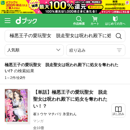
作品検索
カート
はじめての方へ
絞り込み
極悪王子の愛玩聖女 脱走聖女は呪われ殿下に処女を奪われた
い!?
の検索結果
1～2件/全
2
件
【単話】極悪王子の愛玩聖女 脱走
聖女は呪われ殿下に処女を奪われた
い！？
崔トウヤ マチバリ 氷堂れん
試し読み
マンガ
全10冊