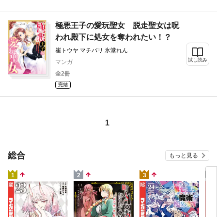
極悪王子の愛玩聖女 脱走聖女は呪
われ殿下に処女を奪われたい！？
崔トウヤ マチバリ 氷堂れん
試し読み
マンガ
全2冊
完結
1
総合
もっと見る
4
1
2
3