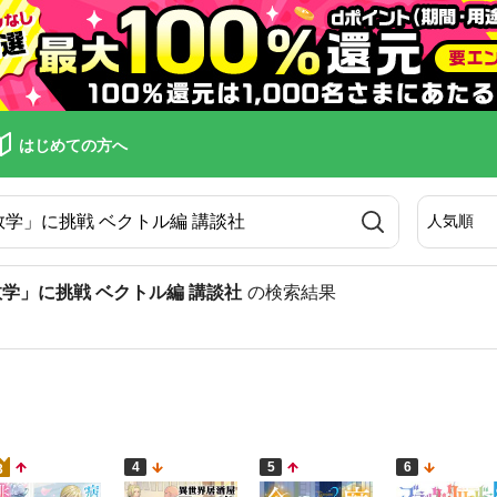
はじめての方へ
学」に挑戦 ベクトル編 講談社
の検索結果
4
5
6
3