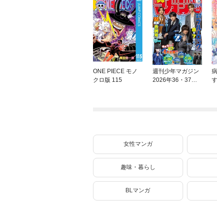
ONE PIECE モノ
週刊少年マガジン
クロ版 115
2026年36・37号[2
026年8月5日発売]
ね
女性マンガ
趣味・暮らし
BLマンガ