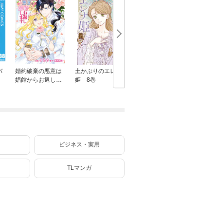
バ
婚約破棄の悪意は
土かぶりのエレナ
異世界帰りの勇者
結界師の
娼館からお返しし
姫 8巻
は、ダンジョンが
ます ８
出現した現実世界
で、インフルエン
サーになって金を
稼ぎます！ ７
ビジネス・実用
TLマンガ