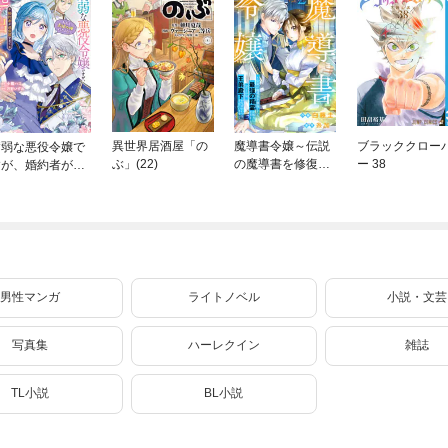
異世界居酒屋「の
魔導書令嬢～伝説
ブラッククロー
病弱な悪役令嬢で
ぶ」(22)
の魔導書を修復し
ー 38
すが、婚約者が過
たら最強の精霊が
保護すぎて逃げ出
味方になりました
したい(私たち犬猿
（クールな王弟殿
の仲でしたよ
下がなぜかいつも
！？) 6
そばにいます）～
【おまけ描き下ろ
し付き】 2巻
男性マンガ
ライトノベル
小説・文芸
写真集
ハーレクイン
雑誌
TL小説
BL小説