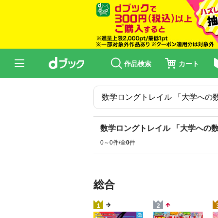
作品検索
カート
数学ロングトレイル 「大学への数
0～0件/全
0
件
総合
1
2