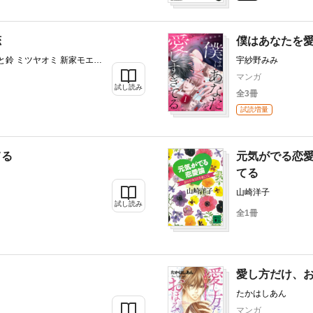
恋
僕はあなたを
と鈴 ミツヤオミ 新家モエリ
宇紗野みみ
マンガ
試し読み
全3冊
試読増量
てる
元気がでる恋
てる
山崎洋子
試し読み
全1冊
愛し方だけ、
たかはしあん
マンガ