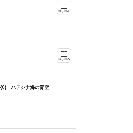
試し読み
イ
試し読み
(6) ハテシナ海の青空
ぶ