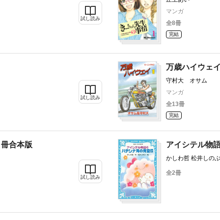
マンガ
試し読み
全8冊
完結
万歳ハイウェ
守村大 オサム
マンガ
試し読み
全13冊
完結
２冊合本版
アイシテル物語
かしわ哲 松井しの
全2冊
試し読み