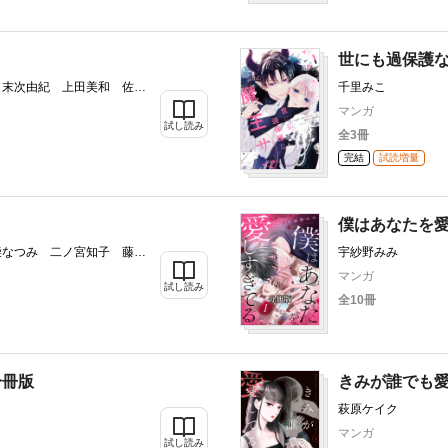
世にも過保護
 末次由紀 上田美和 佐久
千里みこ
井まもる アサダニッキ き
マンガ
阿部暁子 本多モコ さくま
試し読み
全3冊
コ 慎結 江坂純 鈴宮ユニ
完結
試読増量
僕はあなたを
柴なつみ 二ノ宮知子 藤あ
宇紗野みみ
 有賀リエ 谷口リヨ果 祀
マンガ
サト KUJIRA 和田こ
試し読み
全10冊
 我楽谷 立樹まや 仁美
分冊版
きみが誰でも
萩原ケイク
マンガ
試し読み