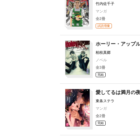
竹内佐千子
マンガ
全2冊
試読増量
ホーリー・アップ
柏枝真郷
ノベル
全3冊
完結
愛してるは満月の
東条ステラ
マンガ
全2冊
完結