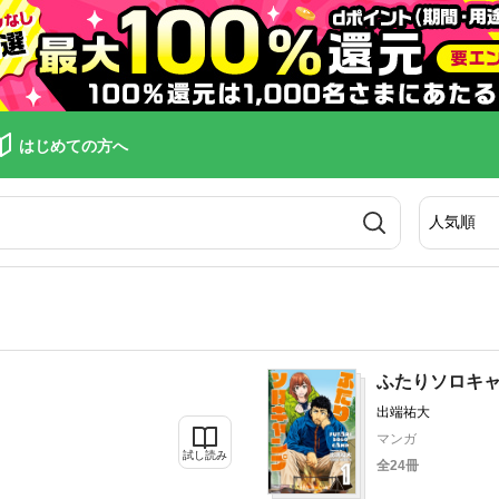
はじめての方へ
ふたりソロキ
出端祐大
マンガ
試し読み
全24冊