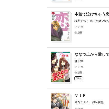
本気で泣けちゃう
桜井まちこ 猫山宮緒 みな
高橋利枝
マンガ
全1冊
ななつ上から愛し
森下温
マンガ
全1冊
完結
ＶＩＰ
高岡ミズミ 沖麻実也