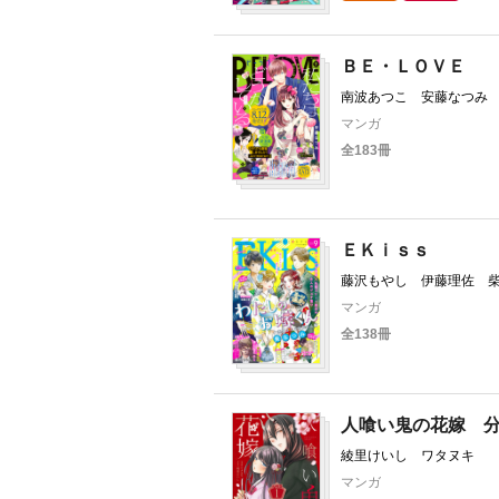
ＢＥ・ＬＯＶＥ
南波あつこ 安藤なつみ
間結衣 五十嵐大介 蒼
マンガ
くちくらげ 庄司陽子 
全183冊
しおり 杜野亜希 クロ
コ 大久保ヒロミ
ＥＫｉｓｓ
藤沢もやし 伊藤理佐 
さひ 井上霞 ばったん
マンガ
木円 金田一蓮十郎 カナエ
全138冊
ま 渡辺あゆ 磯谷友紀
慧 柑菜 平田
人喰い鬼の花嫁 
綾里けいし ワタヌキ
マンガ