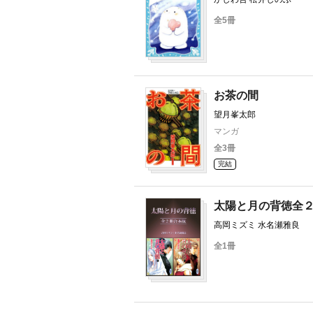
全5冊
お茶の間
望月峯太郎
マンガ
全3冊
完結
太陽と月の背徳全
高岡ミズミ 水名瀬雅良
全1冊