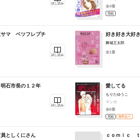
試し読み
全4冊
完結
王サマ ベツフレプチ
好き好き大好
舞城王太郎
全1冊
試し読み
 明石市長の１２年
愛してる
もりたゆうこ
マンガ
試し読み
全6冊
完結
無料あり
店員としくにさん
ｃｏｍｉｃ 