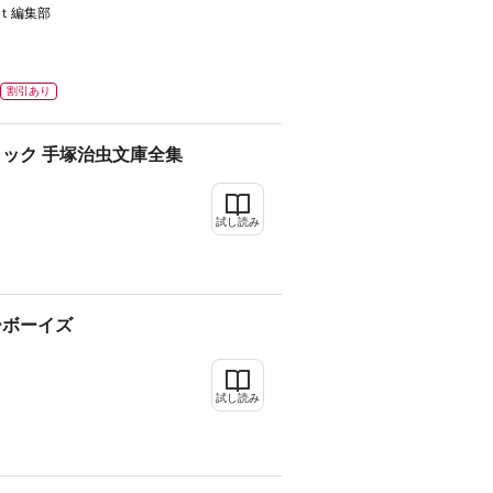
ｔ編集部
割引あり
ック 手塚治虫文庫全集
試し読み
ーボーイズ
試し読み