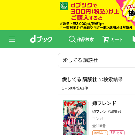
作品検索
カート
愛してる 講談社
の検索結果
1～50件/全
62
件
姉フレンド
姉フレンド編集部
マンガ
全118冊
無料あり
割引あり