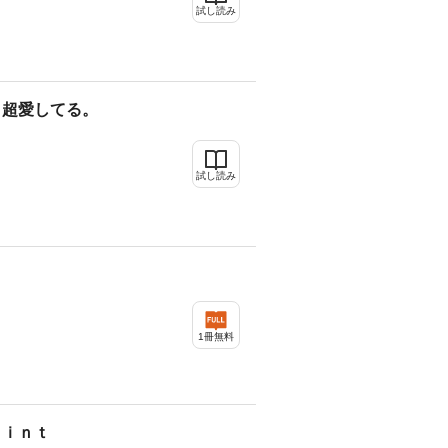
試し読み
き超愛してる。
試し読み
1冊無料
ｔｉｎｔ