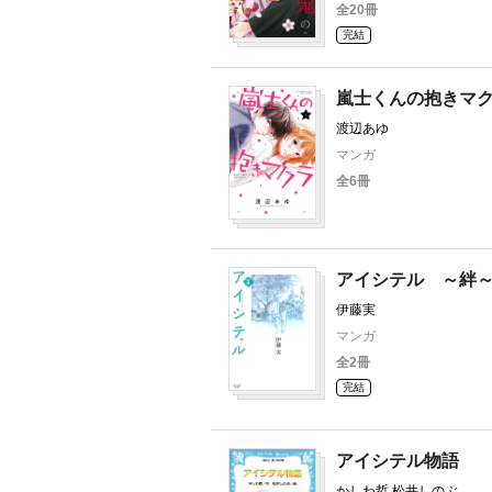
全20冊
完結
嵐士くんの抱きマ
渡辺あゆ
マンガ
全6冊
アイシテル ～絆
伊藤実
マンガ
全2冊
完結
アイシテル物語
かしわ哲 松井しのぶ