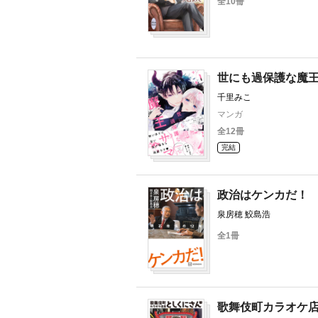
全10冊
世にも過保護な魔
千里みこ
マンガ
全12冊
完結
政治はケンカだ！
泉房穂 鮫島浩
全1冊
歌舞伎町カラオケ