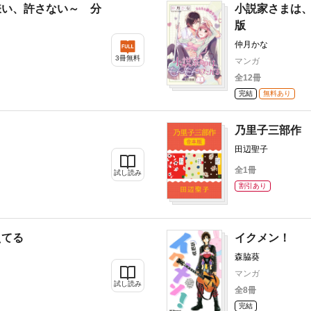
嫌い、許さない～ 分
小説家さまは
版
仲月かな
3冊無料
マンガ
全12冊
完結
無料あり
乃里子三部作
田辺聖子
全1冊
試し読み
割引あり
えてる
イクメン！
森脇葵
マンガ
試し読み
全8冊
完結