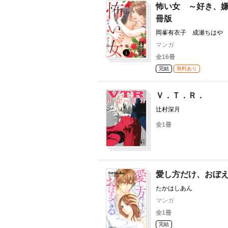
怖い女 ～好き、
冊版
岡峯有衣子 成瀬ちはや
マンガ
全16冊
完結
無料あり
Ｖ．Ｔ．Ｒ．
辻村深月
全1冊
愛し方だけ、おぼ
たかはしあん
マンガ
全1冊
完結