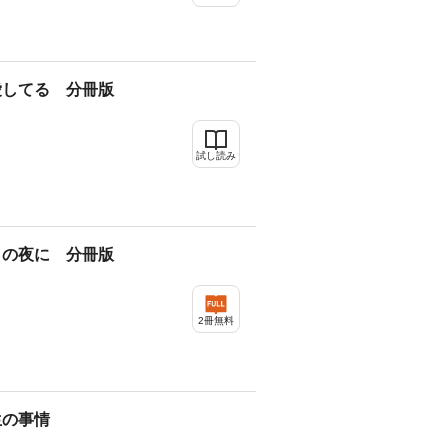
愛してる 分冊版
試し読み
月の夜に 分冊版
2冊無料
生の事情