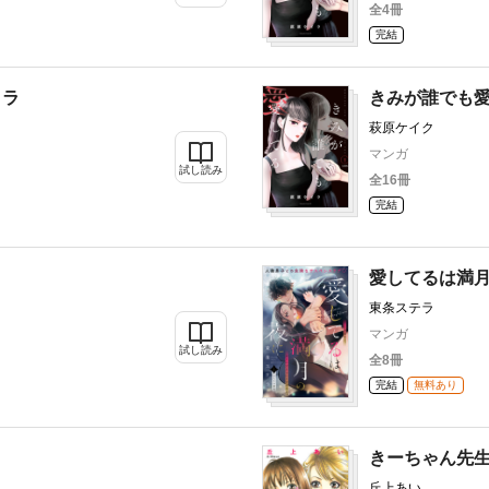
全4冊
完結
クラ
きみが誰でも
萩原ケイク
マンガ
試し読み
全16冊
完結
～
愛してるは満
東条ステラ
マンガ
試し読み
全8冊
完結
無料あり
きーちゃん先
丘上あい