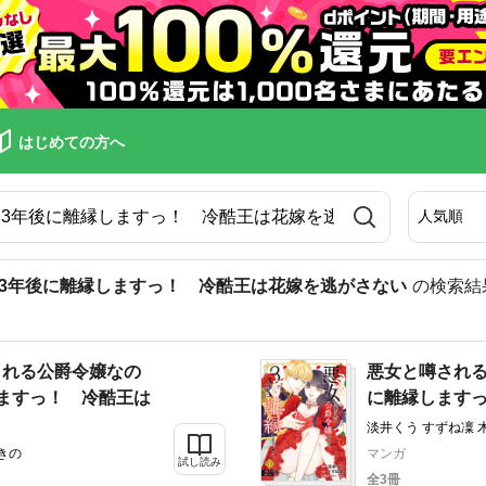
はじめての方へ
3年後に離縁しますっ！ 冷酷王は花嫁を逃がさない
の検索結
される公爵令嬢なの
悪女と噂される
ますっ！ 冷酷王は
に離縁します
淡井くう すずね凜 
きの
マンガ
試し読み
全3冊