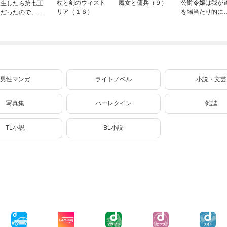
杖と剣のウィスト
魔女と傭兵（９）
公爵令嬢は我が
転生したら第七王
リア（１６）
を場当たり的に
子だったので、気
く 5
ままに魔術を極め
ます（２４）
男性マンガ
ライトノベル
小説・文芸
写真集
ハーレクイン
雑誌
TL小説
BL小説