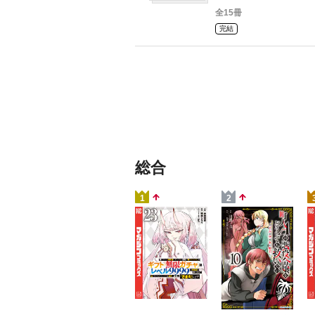
全15冊
完結
総合
1
2