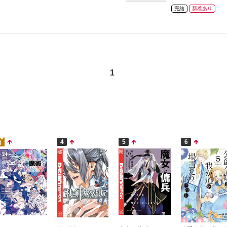
完結
新着あり
1
4
5
6
3