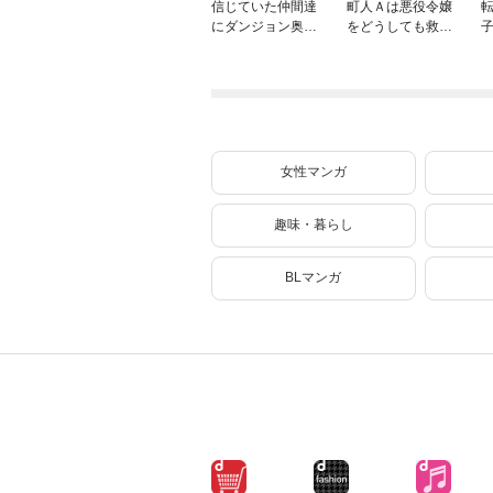
信じていた仲間達
町人Ａは悪役令嬢
にダンジョン奥地
をどうしても救い
で殺されかけたが
たい ～どぶと空
ギフト『無限ガチ
と氷の姫君～１０
ャ』でレベル９９
【電子書店共通特
９９の仲間達を手
典イラスト付】
に入れて元パーテ
ィーメンバーと世
界に復讐＆『ざま
女性マンガ
ぁ！』します！
（２３）
趣味・暮らし
BLマンガ