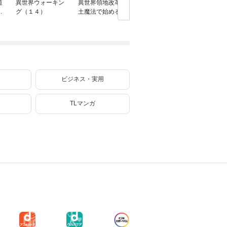
道
異世界ウォーキン
異世界領地改革～
追放された転生王
独身貴族
行
グ（１４）
土魔法で始める公
子、『自動製作』
を謳歌す
共事業～ 9巻【特
スキルで領地を爆
婚しない
典イラスト付き】
速で開拓し最強の
なおひと
村を作ってしまう
イフ～（
～最強クラフトス
キルで始める、
楽々領地開拓スロ
ーライフ～（８）
ビジネス・実用
TLマンガ