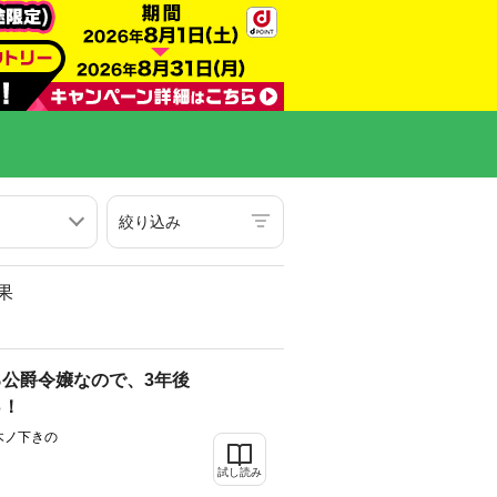
絞り込み
果
公爵令嬢なので、3年後
っ！
木ノ下きの
試し読み