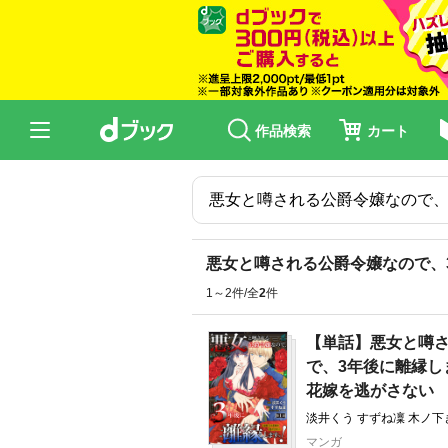
作品検索
カート
悪女と噂される公爵令嬢なので、
1～2件/全
2
件
【単話】悪女と噂
で、3年後に離縁し
花嫁を逃がさない
淡井くう すずね凜 木ノ下
マンガ