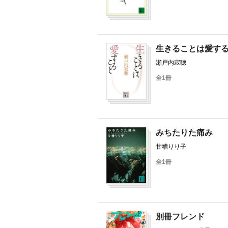
生きることは愛す
瀬戸内寂聴
全1冊
みちたりた痛み
甘糟りり子
全1冊
別冊フレンド