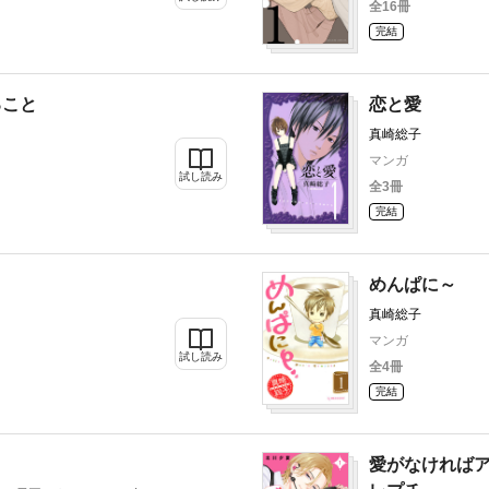
全16冊
完結
ること
恋と愛
真崎総子
マンガ
試し読み
全3冊
完結
めんぱに～
真崎総子
マンガ
試し読み
全4冊
完結
愛がなければ