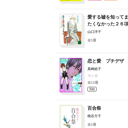
愛する嘘を知って
たくなかった２６
山口洋子
全1冊
恋と愛 プチデザ
真崎総子
マンガ
全12冊
完結
百合祭
桃谷方子
全1冊