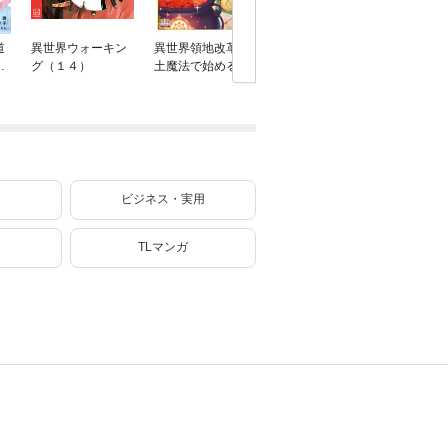
道
異世界ウォーキン
異世界領地改革～
追放された転生王
独身貴族
行
グ（１４）
土魔法で始める公
子、『自動製作』
を謳歌す
共事業～ 9巻【特
スキルで領地を爆
婚しない
典イラスト付き】
速で開拓し最強の
なおひと
村を作ってしまう
イフ～（
～最強クラフトス
キルで始める、
楽々領地開拓スロ
ーライフ～（８）
ビジネス・実用
TLマンガ