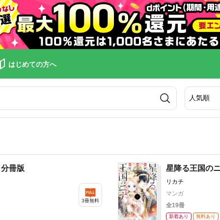
はじめての方へ
 分冊版
星降る王国の
リカチ
マンガ
3冊無料
全19冊
新着あり
無料あり