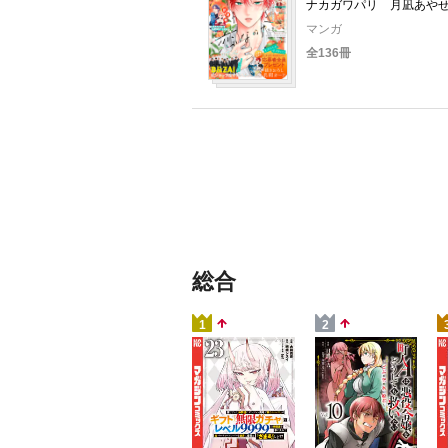
ナカガワパリ 月凪あや
みつき あかり 空華み
マンガ
セブン 蘇芳つむぎ 餡
全136冊
総合
1
2