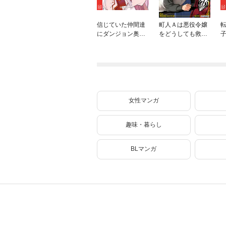
信じていた仲間達
町人Ａは悪役令嬢
にダンジョン奥地
をどうしても救い
で殺されかけたが
たい ～どぶと空
ギフト『無限ガチ
と氷の姫君～１０
ャ』でレベル９９
【電子書店共通特
９９の仲間達を手
典イラスト付】
に入れて元パーテ
ィーメンバーと世
界に復讐＆『ざま
女性マンガ
ぁ！』します！
（２３）
趣味・暮らし
BLマンガ