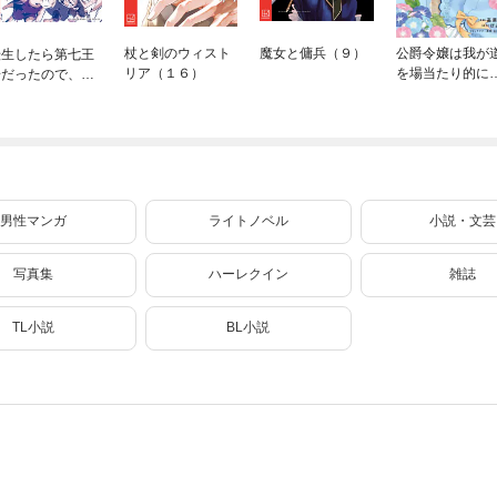
杖と剣のウィスト
魔女と傭兵（９）
公爵令嬢は我が
転生したら第七王
リア（１６）
を場当たり的に
子だったので、気
く 5
ままに魔術を極め
ます（２４）
男性マンガ
ライトノベル
小説・文芸
写真集
ハーレクイン
雑誌
TL小説
BL小説