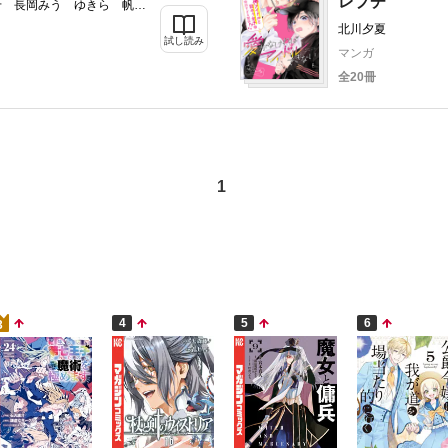
レプチ
せ 長岡みう ゆきら 帆那
あ 斉木優 岡モトカ 月白
北川夕夏
蜜 塩焼鳳 ひぐちにちほ
試し読み
マンガ
全20冊
1
4
5
6
3