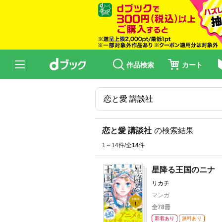
作品検索
カート
恋と愛 講談社
の検索結果
1～14件/全
14
件
星降る王国のニナ
リカチ
マンガ
全78冊
新着あり
無料あり