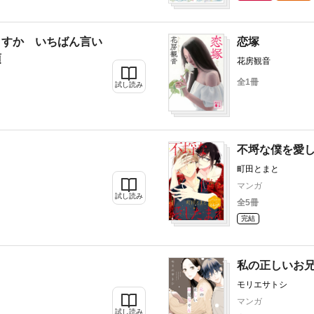
ますか いちばん言い
恋塚
項
花房観音
全1冊
試し読み
不埒な僕を愛
町田とまと
マンガ
試し読み
全5冊
完結
私の正しいお
モリエサトシ
マンガ
試し読み