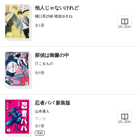
他人じゃないけれど
樋口美沙緒 穂波ゆきね
全1冊
試し読み
探偵は御簾の中
汀こるもの
全4冊
忍者パパ 新装版
山本康人
マンガ
試し読み
全7冊
完結