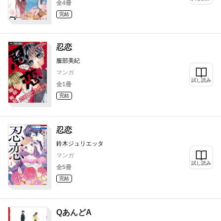
全4冊
完結
忍恋
服部美紀
マンガ
試し読み
全1冊
完結
忍恋
鈴木ジュリエッタ
マンガ
試し読み
全5冊
完結
QあんどA