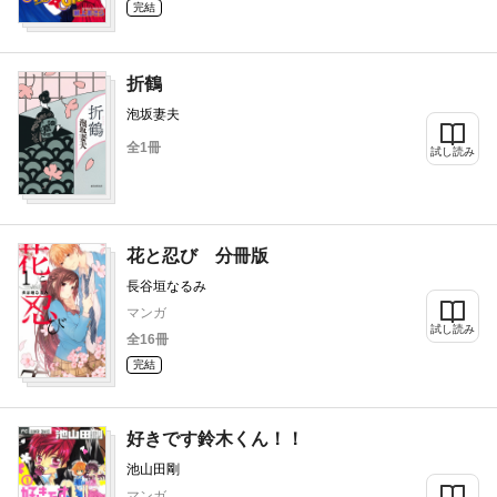
完結
折鶴
泡坂妻夫
全1冊
試し読み
花と忍び 分冊版
長谷垣なるみ
マンガ
試し読み
全16冊
完結
好きです鈴木くん！！
池山田剛
マンガ