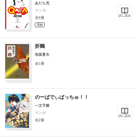
あだち充
マンガ
試し読み
全6冊
完結
折鶴
泡坂妻夫
全1冊
のーばでぃばっちゅ！！
一文字雛
マンガ
試し読み
全2冊