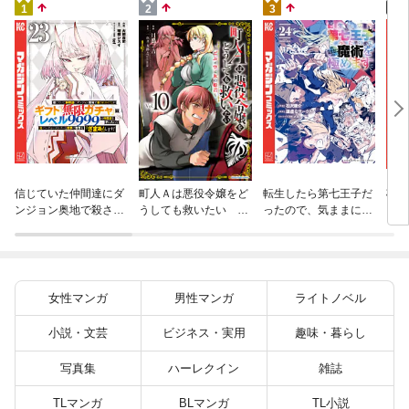
4
1
2
3
杖と
信じていた仲間達にダ
町人Ａは悪役令嬢をど
転生したら第七王子だ
（１
ンジョン奥地で殺され
うしても救いたい ～
ったので、気ままに魔
かけたがギフト『無限
どぶと空と氷の姫君～
術を極めます（２４）
ガチャ』でレベル９９
１０【電子書店共通特
９９の仲間達を手に入
典イラスト付】
れて元パーティーメン
バーと世界に復讐＆
女性マンガ
男性マンガ
ライトノベル
『ざまぁ！』します！
（２３）
小説・文芸
ビジネス・実用
趣味・暮らし
写真集
ハーレクイン
雑誌
TLマンガ
BLマンガ
TL小説