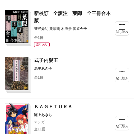
新校訂 全訳注 葉隠 全三冊合本
版
菅野覚明 栗原剛 木澤景 菅原令子
試し読み
全1冊
割引あり
式子内親王
馬場あき子
全1冊
試し読み
ＫＡＧＥＴＯＲＡ
瀬上あきら
マンガ
試し読み
全11冊