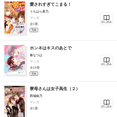
愛されすぎてこまる！
うちはら香乃
マンガ
試し読み
全1冊
完結
ホンネはキスのあとで
秦なつは
マンガ
試し読み
全18冊
完結
寮母さんは女子高生（２）
西城綾乃
マンガ
試し読み
全1冊