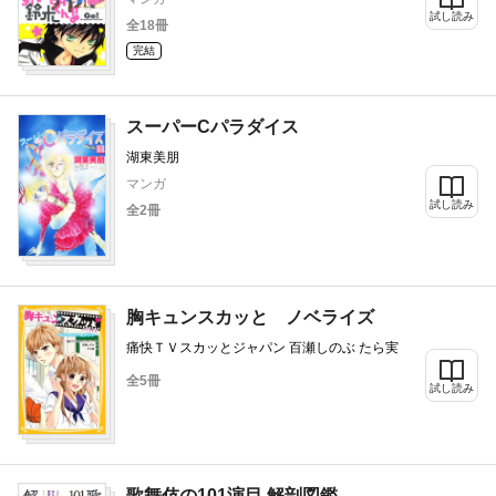
試し読み
全18冊
完結
スーパーCパラダイス
湖東美朋
マンガ
試し読み
全2冊
胸キュンスカッと ノベライズ
痛快ＴＶスカッとジャパン 百瀬しのぶ たら実
全5冊
試し読み
歌舞伎の101演目 解剖図鑑