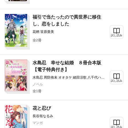
福引で当たったので異世界に移住
し、恋をしました
花柄 笹原亜美
試し読み
全2冊
水島忍 幸せな結婚 ８冊合本版
【電子特典付き】
水島忍 周防侑未 オオタケ 緒田涼歌 八千代ハル
試し読み
すがはらりゅう ウエハラ蜂
ノベル
全1冊
花と忍び
長谷垣なるみ
マンガ
試し読み