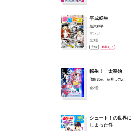
平成転生
船津紳平
マンガ
全3冊
完結
新着あり
転生！ 太宰治
佐藤友哉 篠月しのぶ
全2冊
シュート！の世界
しまった件