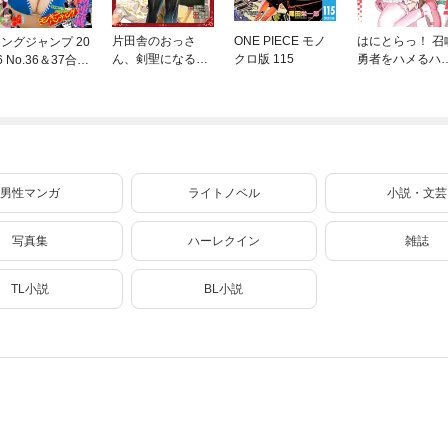
片田舎のおっさ
ONE PIECE モノ
はにとらっ！ 召
ングジャンプ 20
ん、剣聖になる外
クロ版 115
勇者をハメるハ
6 No.36＆37合併
伝 はじまりの魔
ートラップ包囲
号
法剣士 3巻
網 6
男性マンガ
ライトノベル
小説・文芸
写真集
ハーレクイン
雑誌
TL小説
BL小説