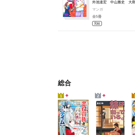
外池達宏 中山雅史 大
マンガ
全5冊
完結
総合
1
2