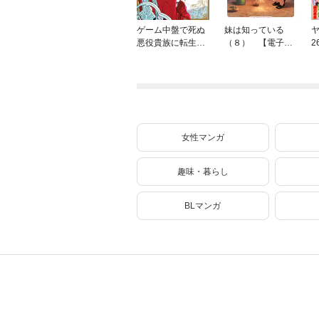
ゲーム中盤で死ぬ
妹は知っている
ヤ
悪役貴族に転生し
（８） 【電子限
2
たので、外れスキ
定特典つき】
ル【テイム】を駆
使して最強を目指
してみた（７）
女性マンガ
趣味・暮らし
BLマンガ