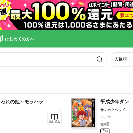
はじめての方へ
囚われの姫～モラハラ
平成少年ダン
～
サンカクヘッド
マンガ
試し読み
全4冊
完結