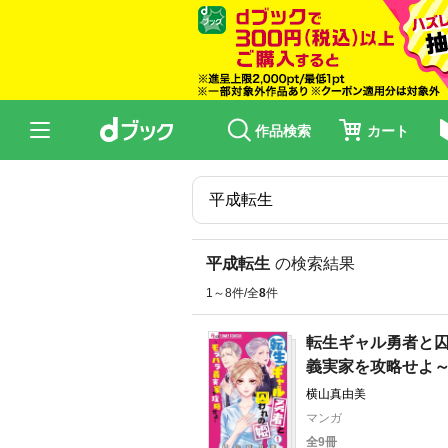
作品検索
カート
平成転生
の検索結果
1～8件/全
8
件
転生ギャル勇者と
義実家を攻略せよ
横山真由美
マンガ
全9冊