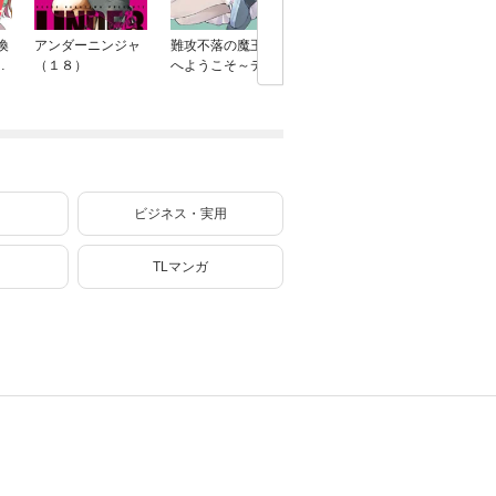
喚
アンダーニンジャ
難攻不落の魔王城
悪役貴族が開き直
かたわれ
ニ
（１８）
へようこそ～デバ
って破滅フラグ
装する理
フは不要と勇者パ
を“実力”で叩き折
ック） 6
ーティーを追い出
っていたら、いつ
された黒魔導士、
の間にかヒロイン
魔王軍の最高幹部
達から英雄視され
に迎えられる～ 13
るようになった件
巻
（コミック） 2巻
ビジネス・実用
TLマンガ