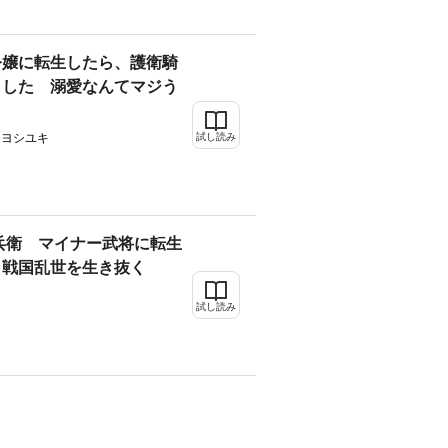
令嬢に転生したら、護衛騎
ました 溺愛なんてマジう
島ヨシユキ
試し読み
兵衛 マイナー武将に転生
と戦国乱世を生き抜く
試し読み