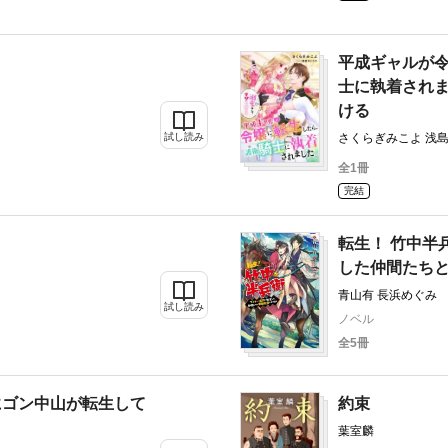
平成ギャルが
士に執着され
ける
試し読み
さくらぎみこよ 浅
全1冊
完結
転生！ 竹中半
した仲間たち
青山有 長浜めぐみ
試し読み
ノベル
全5冊
にゴン中山が転生して
約束
葉室麟