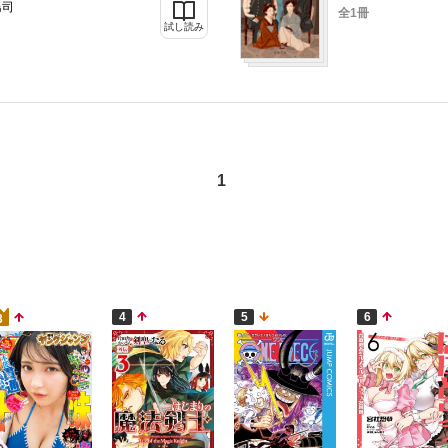
島司
全1冊
試し読み
1
4
5
6
3