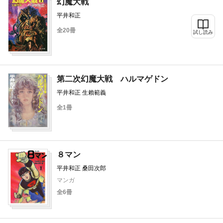
幻魔大戦
平井和正
全20冊
試し読み
第二次幻魔大戦 ハルマゲドン
平井和正 生賴範義
全1冊
８マン
平井和正 桑田次郎
マンガ
全6冊