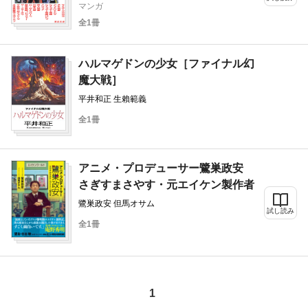
マンガ
全1冊
ハルマゲドンの少女［ファイナル幻
魔大戦］
平井和正 生賴範義
全1冊
アニメ・プロデューサー鷺巣政安
さぎすまさやす・元エイケン製作者
鷺巣政安 但馬オサム
試し読み
全1冊
1