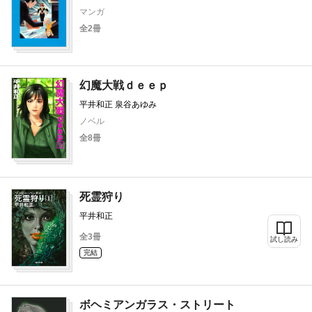
マンガ
全2冊
幻魔大戦ｄｅｅｐ
平井和正 泉谷あゆみ
ノベル
全8冊
死霊狩り
平井和正
全3冊
試し読み
完結
ボヘミアンガラス・ストリート