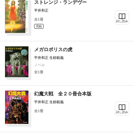
ストレンジ・ランデヴー
平井和正
全1冊
試し読み
完結
メガロポリスの虎
平井和正 生頼範義
ノベル
全1冊
幻魔大戦 全２０冊合本版
平井和正 生頼範義
全1冊
試し読み