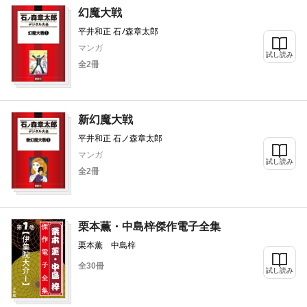
幻魔大戦
平井和正 石ﾉ森章太郎
マンガ
試し読み
全2冊
新幻魔大戦
平井和正 石ノ森章太郎
マンガ
試し読み
全2冊
栗本薫・中島梓傑作電子全集
栗本薫 中島梓
全30冊
試し読み