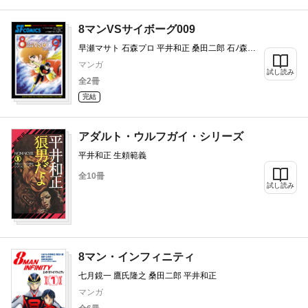
8マンVSサイボーグ009
早瀬マサト 石森プロ 平井和正 桑田二郎 石ﾉ森章
太郎 七月鏡一
マンガ
試し読み
全2冊
完結
アダルト・ウルフガイ・シリーズ
平井和正 生頼範義
全10冊
試し読み
8マン・インフィニティ
七月鏡一 鷹氏隆之 桑田二郎 平井和正
マンガ