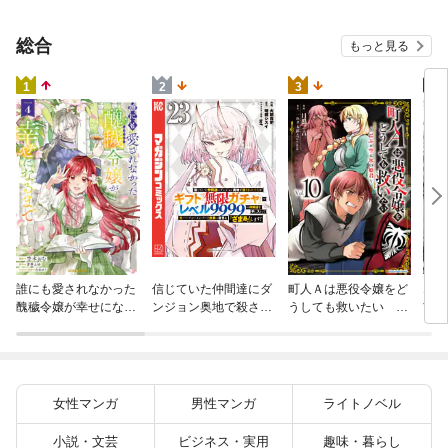
総合
もっと見る
4
1
2
3
火の
誰にも愛されなかった
信じていた仲間達にダ
町人Ａは悪役令嬢をど
すが
醜穢令嬢が幸せになる
ンジョン奥地で殺され
うしても救いたい ～
嫁と
まで 4
かけたがギフト『無限
どぶと空と氷の姫君～
ます
ガチャ』でレベル９９
１０【電子書店共通特
９９の仲間達を手に入
典イラスト付】
れて元パーティーメン
バーと世界に復讐＆
女性マンガ
男性マンガ
ライトノベル
『ざまぁ！』します！
（２３）
小説・文芸
ビジネス・実用
趣味・暮らし