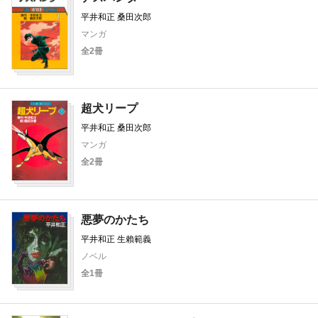
平井和正 桑田次郎
マンガ
全2冊
超犬リープ
平井和正 桑田次郎
マンガ
全2冊
悪夢のかたち
平井和正 生賴範義
ノベル
全1冊