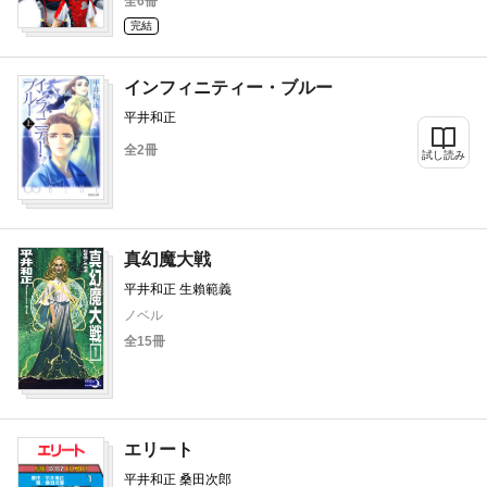
全6冊
完結
インフィニティー・ブルー
平井和正
全2冊
試し読み
真幻魔大戦
平井和正 生賴範義
ノベル
全15冊
エリート
平井和正 桑田次郎