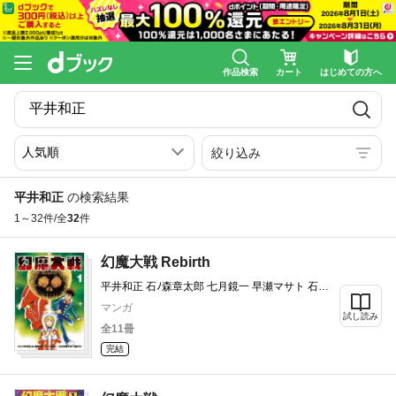
作品検索
カート
はじめての方へ
絞り込み
平井和正
の検索結果
1～32件/全
32
件
幻魔大戦 Rebirth
平井和正 石ﾉ森章太郎 七月鏡一 早瀬マサト 石森
プロ
マンガ
試し読み
全11冊
完結