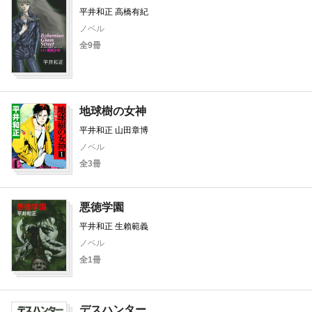
平井和正 高橋有紀
ノベル
全9冊
地球樹の女神
平井和正 山田章博
ノベル
全3冊
悪徳学園
平井和正 生賴範義
ノベル
全1冊
デスハンター