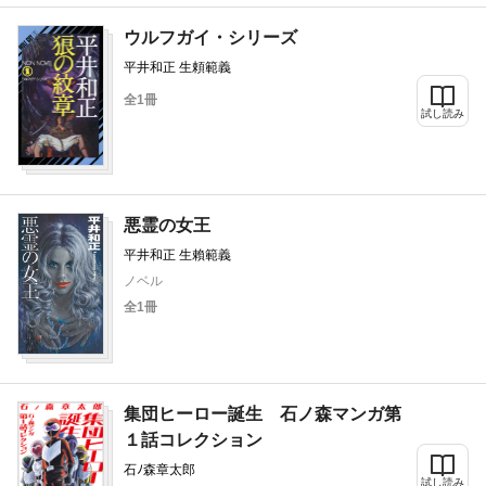
ウルフガイ・シリーズ
平井和正 生頼範義
全1冊
試し読み
悪霊の女王
平井和正 生賴範義
ノベル
全1冊
集団ヒーロー誕生 石ノ森マンガ第
１話コレクション
石ﾉ森章太郎
試し読み