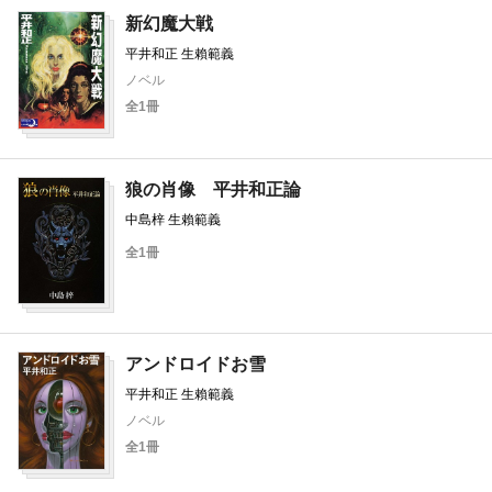
新幻魔大戦
平井和正 生賴範義
ノベル
全1冊
狼の肖像 平井和正論
中島梓 生賴範義
全1冊
アンドロイドお雪
平井和正 生賴範義
ノベル
全1冊