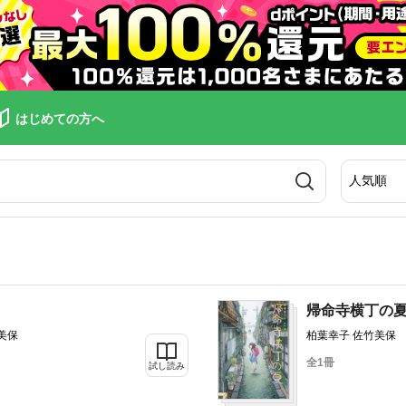
はじめての方へ
帰命寺横丁の
美保
柏葉幸子 佐竹美保
全1冊
試し読み