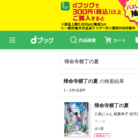
作品検索
カート
帰命寺横丁の夏
の検索結果
1～2件/全
2
件
帰命寺横丁の夏
八色にゃん 柏葉幸子 佐竹
マンガ
全1冊
新着あり