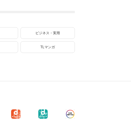
で、インフルエン
サーになって金を
稼ぎます！ ７
ビジネス・実用
TLマンガ