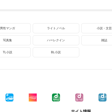
味方になりました
したい(私たち犬猿
（クールな王弟殿
の仲でしたよ
下がなぜかいつも
！？) 6
そばにいます）～
【おまけ描き下ろ
し付き】 2巻
男性マンガ
ライトノベル
小説・文芸
写真集
ハーレクイン
雑誌
TL小説
BL小説
サイト情報