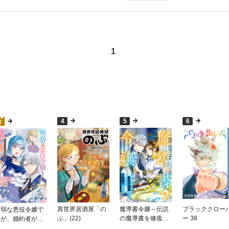
1
4
5
6
3
異世界居酒屋「の
魔導書令嬢～伝説
ブラッククロー
病弱な悪役令嬢で
ぶ」(22)
の魔導書を修復し
ー 38
すが、婚約者が過
たら最強の精霊が
保護すぎて逃げ出