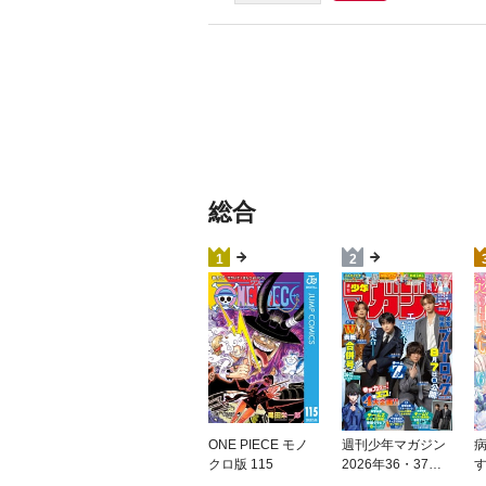
総合
1
2
ONE PIECE モノ
週刊少年マガジン
クロ版 115
2026年36・37号[2
026年8月5日発売]