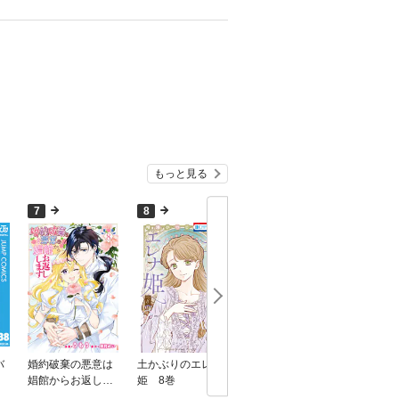
もっと見る
7
8
9
10
バ
婚約破棄の悪意は
土かぶりのエレナ
異世界帰りの勇者
結界師の
娼館からお返しし
姫 8巻
は、ダンジョンが
ます ８
出現した現実世界