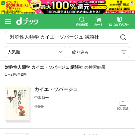
作品検索
カート
はじめての方へ
絞り込み
対称性人類学 カイエ・ソバージュ 講談社
の検索結果
1～2件/全
2
件
カイエ・ソバージュ
中沢新一
全5冊
試し読み