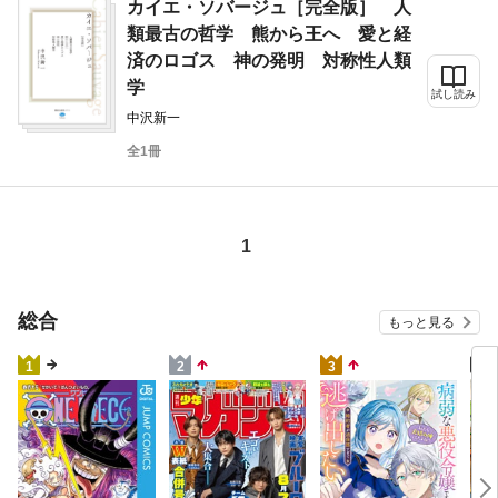
カイエ・ソバージュ［完全版］ 人
類最古の哲学 熊から王へ 愛と経
済のロゴス 神の発明 対称性人類
学
試し読み
中沢新一
全1冊
1
総合
もっと見る
4
1
2
3