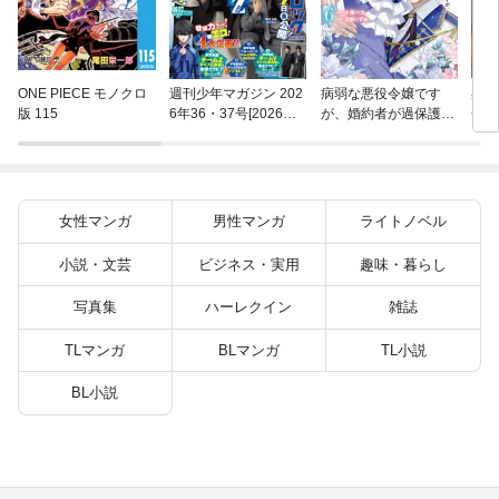
異世
ONE PIECE モノクロ
週刊少年マガジン 202
病弱な悪役令嬢です
(22)
版 115
6年36・37号[2026年8
が、婚約者が過保護す
月5日発売]
ぎて逃げ出したい(私
たち犬猿の仲でしたよ
ね！？) 6
女性マンガ
男性マンガ
ライトノベル
小説・文芸
ビジネス・実用
趣味・暮らし
写真集
ハーレクイン
雑誌
TLマンガ
BLマンガ
TL小説
BL小説