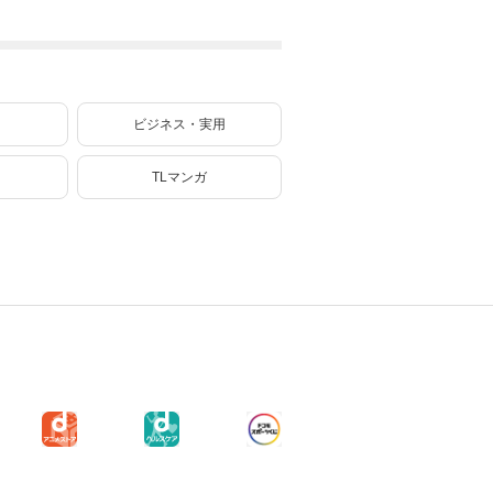
で、インフルエン
サーになって金を
稼ぎます！ ７
ビジネス・実用
TLマンガ