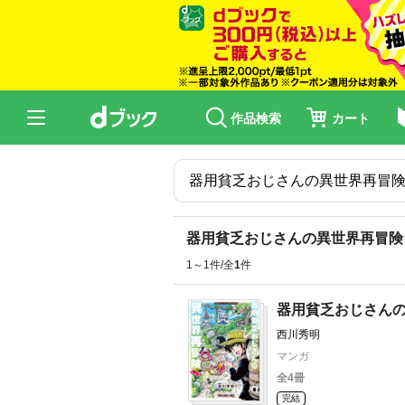
作品検索
カート
器用貧乏おじさんの異世界再冒険
1～1件/全
1
件
器用貧乏おじさん
西川秀明
マンガ
全4冊
完結