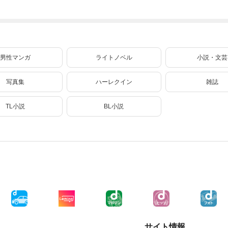
味方になりました
したい(私たち犬猿
（クールな王弟殿
の仲でしたよ
下がなぜかいつも
！？) 6
そばにいます）～
【おまけ描き下ろ
し付き】 2巻
男性マンガ
ライトノベル
小説・文芸
写真集
ハーレクイン
雑誌
TL小説
BL小説
サイト情報