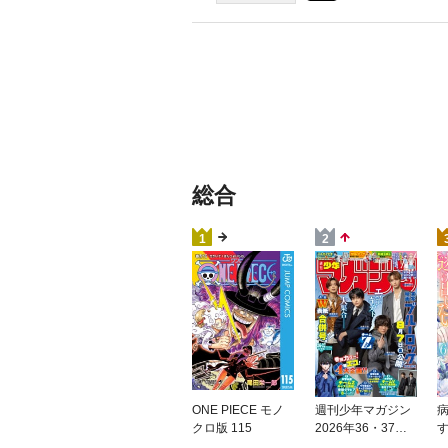
総合
1
2
ONE PIECE モノ
週刊少年マガジン
クロ版 115
2026年36・37号[2
026年8月5日発売]