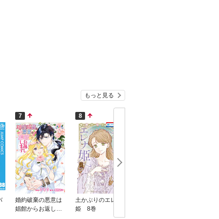
もっと見る
7
8
9
10
バ
婚約破棄の悪意は
土かぶりのエレナ
異世界帰りの勇者
結界師の
娼館からお返しし
姫 8巻
は、ダンジョンが
ます ８
出現した現実世界