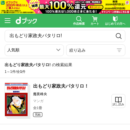
作品検索
カート
はじめての方へ
絞り込み
出もどり家政夫パタリロ!
の検索結果
1～1件/全
1
件
出もどり家政夫パタリロ！
魔夜峰央
マンガ
試し読み
全1冊
完結