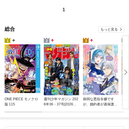
1
総合
もっと見る
4
1
2
3
異世
ONE PIECE モノクロ
週刊少年マガジン 202
病弱な悪役令嬢です
(22)
版 115
6年36・37号[2026年8
が、婚約者が過保護す
月5日発売]
ぎて逃げ出したい(私
たち犬猿の仲でしたよ
ね！？) 6