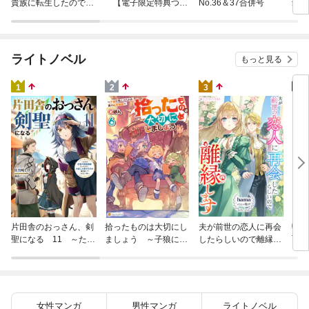
聖に
貴族に転生したので、
【電子限定特典つ
No.36＆37合併号
りの
外れスキル【テイム】
き】
を駆使して最強を目指
してみた（７）
ライトノベル
もっと見る
4
1
2
3
転生
片田舎のおっさん、剣
拾ったものは大切にし
夫が前世の恋人に再会
下に
聖になる 11 ～ただ
ましょう ～子狼に気
したらしいので離縁し
冒険
の田舎の剣術師範だっ
に入られた男の転移物
ます
たのに、大成した弟子
語～６
たちが俺を放ってくれ
ない件～
女性マンガ
男性マンガ
ライトノベル