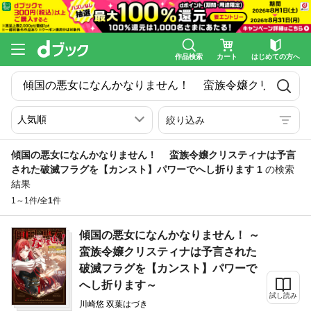
作品検索
カート
はじめての方へ
絞り込み
傾国の悪女になんかなりません！ 蛮族令嬢クリスティナは予言
された破滅フラグを【カンスト】パワーでへし折ります 1
の検索
結果
1～1件/全
1
件
傾国の悪女になんかなりません！ ～
蛮族令嬢クリスティナは予言された
破滅フラグを【カンスト】パワーで
へし折ります～
試し読み
川崎悠 双葉はづき