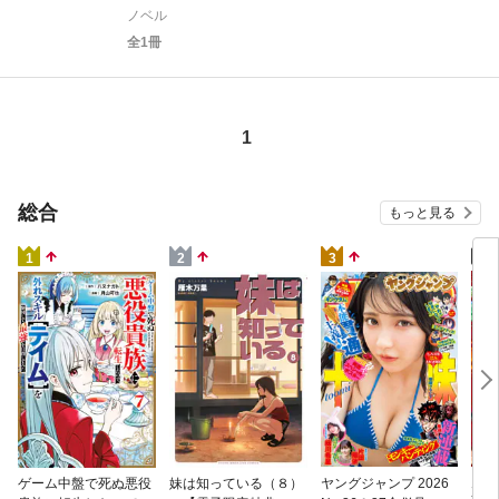
ノベル
全1冊
1
総合
もっと見る
4
1
2
3
片田
ゲーム中盤で死ぬ悪役
妹は知っている（８）
ヤングジャンプ 2026