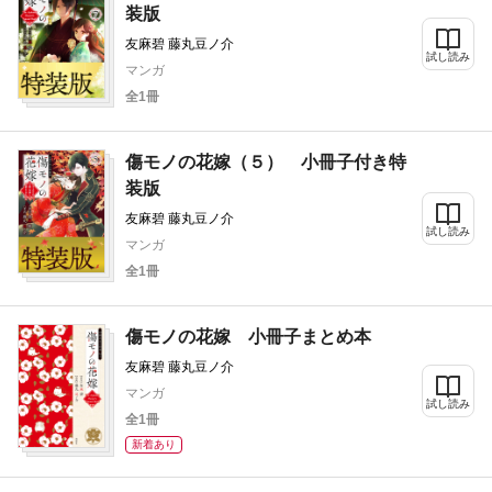
装版
友麻碧 藤丸豆ノ介
試し読み
マンガ
全1冊
傷モノの花嫁（５） 小冊子付き特
装版
友麻碧 藤丸豆ノ介
試し読み
マンガ
全1冊
傷モノの花嫁 小冊子まとめ本
友麻碧 藤丸豆ノ介
マンガ
試し読み
全1冊
新着あり