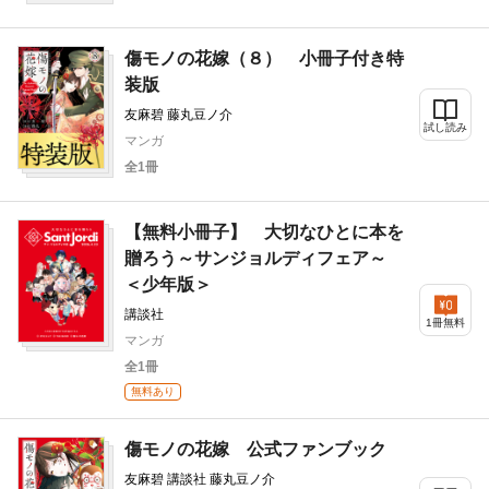
傷モノの花嫁（８） 小冊子付き特
装版
友麻碧 藤丸豆ノ介
試し読み
マンガ
全1冊
【無料小冊子】 大切なひとに本を
贈ろう～サンジョルディフェア～
＜少年版＞
講談社
1冊無料
マンガ
全1冊
無料あり
傷モノの花嫁 公式ファンブック
友麻碧 講談社 藤丸豆ノ介