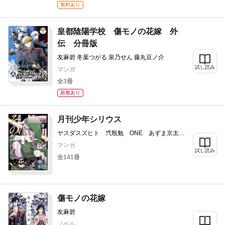
無料あり
皇都陰陽学校 傷モノの花嫁 外
伝 分冊版
友麻碧 冬葉つがる 泉乃せん 藤丸豆ノ介
試し読み
マンガ
全3冊
新着あり
月刊少年シリウス
ヤスダスズヒト 弐瓶勉 ONE あずま京太
郎 ｂｏｓｅ 園山ゆきの 小菊路よう 横田
マンガ
卓馬 友麻碧 藤丸豆ノ介 冬葉つがる 泉
試し読み
全141冊
乃 せん 星野翼 空山トキ 五色安未 泉乃
せん 伍長 伏瀬 川上泰樹 大倉崇裕 矢島
司規 馬場康誌 やしろ学 光永康則 高田裕
三 山田ヒツジ 杉本萌 沙村広明 マツモト
ケンゴ カジカ航 戸野タエ 湖西晶
傷モノの花嫁
友麻碧
ノベル