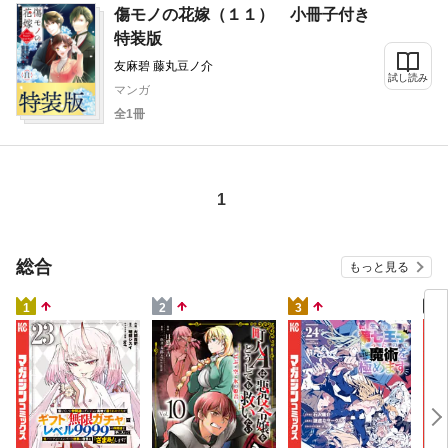
傷モノの花嫁（１１） 小冊子付き
特装版
友麻碧 藤丸豆ノ介
試し読み
マンガ
全1冊
1
総合
もっと見る
4
1
2
3