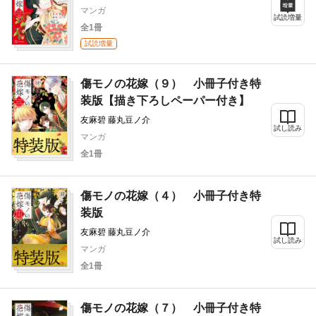
マンガ
試読増量
全1冊
試読増量
傷モノの花嫁（９） 小冊子付き特
装版【描き下ろしペーパー付き】
友麻碧 藤丸豆ノ介
試し読み
マンガ
全1冊
傷モノの花嫁（４） 小冊子付き特
装版
友麻碧 藤丸豆ノ介
試し読み
マンガ
全1冊
傷モノの花嫁（７） 小冊子付き特