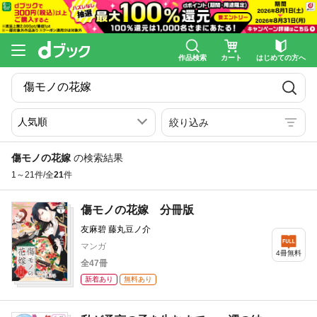
作品検索
カート
はじめての方へ
絞り込み
傷モノの花嫁
の検索結果
1～21件/全
21
件
傷モノの花嫁 分冊版
友麻碧 藤丸豆ノ介
マンガ
4冊無料
全47冊
新着あり
無料あり