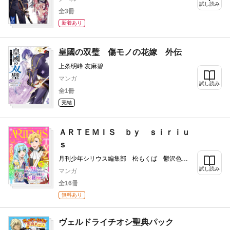
試し読み
全3冊
新着あり
皇國の双璧 傷モノの花嫁 外伝
上条明峰 友麻碧
マンガ
試し読み
全1冊
完結
ＡＲＴＥＭＩＳ ｂｙ ｓｉｒｉｕ
ｓ
月刊少年シリウス編集部 松もくば 鬱沢色
素 ぷきゅのすけ 水辺チカ 星彼方 ペペロ
試し読み
マンガ
ン 柚子れもん 山いも三太郎 友麻碧 藤丸
全16冊
豆ノ介 田中文 冬葉つがる 泉乃せん 花邑
まい 遠山えま 追本 マチバリ 高瀬カロ
無料あり
あいか 飯田めしこ 赤羽明 青石ケイ
ヴェルドライチオシ聖典パック