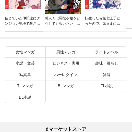
杖と
信じていた仲間達にダ
町人Ａは悪役令嬢をど
転生したら第七王子だ
（１
ンジョン奥地で殺され
うしても救いたい ～
ったので、気ままに魔
かけたがギフト『無限
どぶと空と氷の姫君～
術を極めます（２４）
ガチャ』でレベル９９
１０【電子書店共通特
９９の仲間達を手に入
典イラスト付】
れて元パーティーメン
バーと世界に復讐＆
女性マンガ
男性マンガ
ライトノベル
『ざまぁ！』します！
（２３）
小説・文芸
ビジネス・実用
趣味・暮らし
写真集
ハーレクイン
雑誌
TLマンガ
BLマンガ
TL小説
BL小説
dマーケットストア