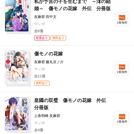
私が予言の子を生むまで ～澪の結
婚～ 傷モノの花嫁 外伝 分冊版
友麻碧 田中文
1冊無料
マンガ
全8冊
新着あり
無料あり
傷モノの花嫁
友麻碧 藤丸豆ノ介
マンガ
1冊無料
全11冊
無料あり
皇國の双璧 傷モノの花嫁 外伝
分冊版
上条明峰 友麻碧
1冊無料
マンガ
全4冊