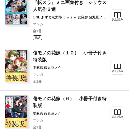
『転スラ』ミニ画集付き シリウス
人気作３選
ONE あずま京太郎 ｂｏｓｅ 友麻碧 藤丸豆ノ介
試し読み
弐瓶勉 川上泰樹 伏瀬 みっつばー
マンガ
全1冊
完結
傷モノの花嫁（１０） 小冊子付き
特装版
友麻碧 藤丸豆ノ介
試し読み
マンガ
全1冊
傷モノの花嫁（６） 小冊子付き特
装版
友麻碧 藤丸豆ノ介
試し読み
マンガ
全1冊