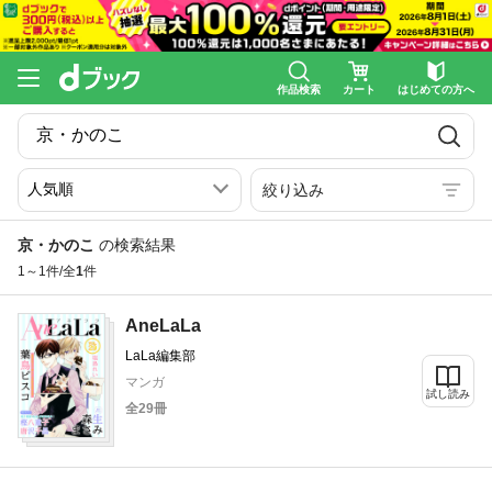
作品検索
カート
はじめての方へ
絞り込み
京・かのこ
の検索結果
1～1件/全
1
件
AneLaLa
LaLa編集部
マンガ
試し読み
全29冊