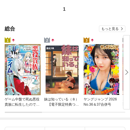
1
総合
もっと見る
4
1
2
3
片田
ゲーム中盤で死ぬ悪役
妹は知っている（８）
ヤングジャンプ 2026
聖に
貴族に転生したので、
【電子限定特典つ
No.36＆37合併号
りの
外れスキル【テイム】
き】
を駆使して最強を目指
してみた（７）