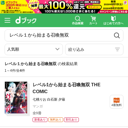
作品検索
カート
はじめての方へ
絞り込み
レベル１から始まる召喚無双
の検索結果
1～4件/全
4
件
レベル1から始まる召喚無双 THE
COMIC
七桃りお 白石新 夕薙
4冊無料
マンガ
全9冊
新着あり
無料あり
割引あり