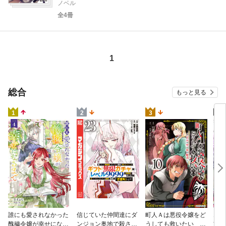
ノベル
全4冊
1
総合
もっと見る
4
1
2
3
火の
誰にも愛されなかった
信じていた仲間達にダ
町人Ａは悪役令嬢をど
すが
醜穢令嬢が幸せになる
ンジョン奥地で殺され
うしても救いたい ～