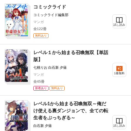
コミックライド
コミックライド編集部
マンガ
試し読み
全122冊
無料あり
レベル１から始まる召喚無双【単話
版】
七桃りお 白石新 夕薙
1冊無料
マンガ
全45冊
新着あり
無料あり
レベル1から始まる召喚無双～俺だ
け使える裏ダンジョンで、全ての転
生者をぶっちぎる～
白石新 夕薙
試し読み