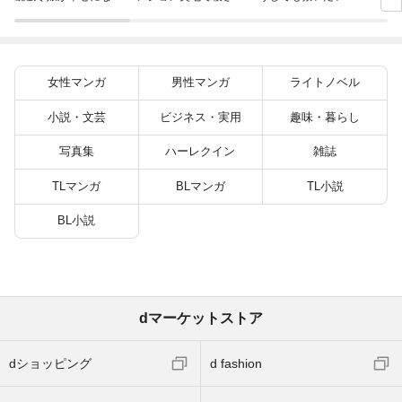
嫁と
まで 4
かけたがギフト『無限
どぶと空と氷の姫君～
ます
ガチャ』でレベル９９
１０【電子書店共通特
９９の仲間達を手に入
典イラスト付】
れて元パーティーメン
バーと世界に復讐＆
女性マンガ
男性マンガ
ライトノベル
『ざまぁ！』します！
（２３）
小説・文芸
ビジネス・実用
趣味・暮らし
写真集
ハーレクイン
雑誌
TLマンガ
BLマンガ
TL小説
BL小説
dマーケットストア
dショッピング
d fashion