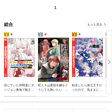
1
総合
もっと見る
4
1
2
3
杖と
信じていた仲間達にダ
町人Ａは悪役令嬢をど
転生したら第七王子だ
（１
ンジョン奥地で殺され
うしても救いたい ～
ったので、気ままに魔
かけたがギフト『無限
どぶと空と氷の姫君～
術を極めます（２４）
ガチャ』でレベル９９
１０【電子書店共通特
９９の仲間達を手に入
典イラスト付】
れて元パーティーメン