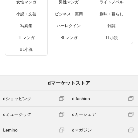
バーと世界に復讐＆
女性マンガ
男性マンガ
ライトノベル
『ざまぁ！』します！
（２３）
小説・文芸
ビジネス・実用
趣味・暮らし
写真集
ハーレクイン
雑誌
TLマンガ
BLマンガ
TL小説
BL小説
dマーケットストア
dショッピング
d fashion
dミュージック
dカーシェア
Lemino
dマガジン