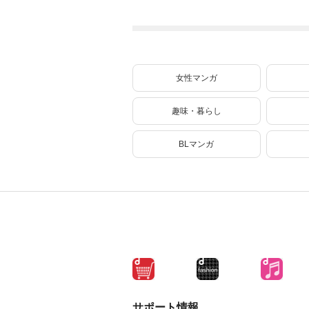
ル【テイム】を駆
使して最強を目指
してみた（７）
女性マンガ
趣味・暮らし
BLマンガ
サポート情報