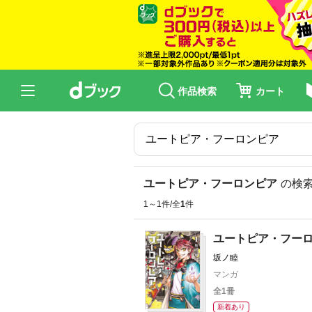
作品検索
カート
ユートピア・フーロンピア
の検
1～1件/全
1
件
ユートピア・フー
坂ノ睦
マンガ
全1冊
新着あり