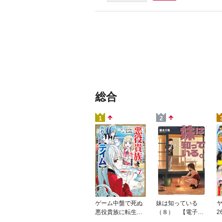
総合
1
2
ゲーム中盤で死ぬ
妹は知っている
ヤ
悪役貴族に転生し
（８） 【電子限
2
たので、外れスキ
定特典つき】