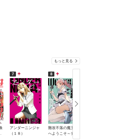
もっと見る
7
8
9
10
喚
アンダーニンジャ
難攻不落の魔王城
悪役貴族が開き直
かたわれ
ニ
（１８）
へようこそ～デバ
って破滅フラグ
装する理
フは不要と勇者パ
を“実力”で叩き折
ック） 6