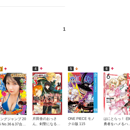
1
4
5
6
3
片田舎のおっさ
ONE PIECE モノ
はにとらっ！ 召
ングジャンプ 20
ん、剣聖になる外
クロ版 115
勇者をハメるハ
6 No.36＆37合併
伝 はじまりの魔
ートラップ包囲
号