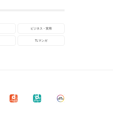
ーティーを追い出
っていたら、いつ
された黒魔導士、
の間にかヒロイン
魔王軍の最高幹部
達から英雄視され
に迎えられる～ 13
るようになった件
巻
（コミック） 2巻
ビジネス・実用
TLマンガ