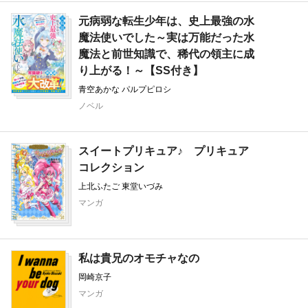
元病弱な転生少年は、史上最強の水
魔法使いでした～実は万能だった水
魔法と前世知識で、稀代の領主に成
り上がる！～【SS付き】
試し読み
青空あかな パルプピロシ
ノベル
全1冊
スイートプリキュア♪ プリキュア
コレクション
上北ふたご 東堂いづみ
マンガ
完結
私は貴兄のオモチャなの
岡崎京子
マンガ