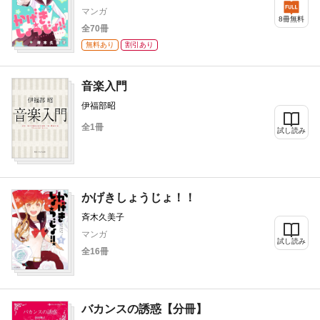
マンガ
8冊無料
全70冊
無料あり
割引あり
音楽入門
伊福部昭
全1冊
試し読み
かげきしょうじょ！！
斉木久美子
マンガ
試し読み
全16冊
バカンスの誘惑【分冊】