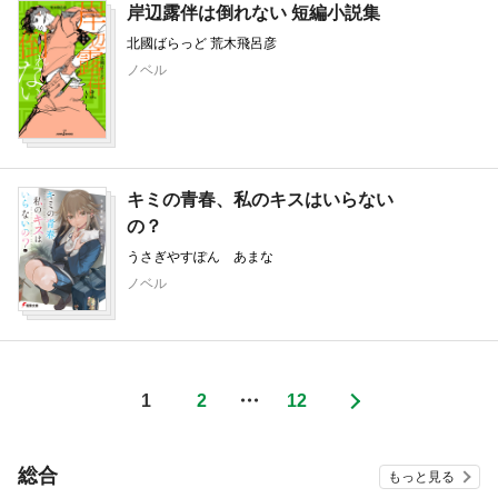
岸辺露伴は倒れない 短編小説集
北國ばらっど 荒木飛呂彦
ノベル
キミの青春、私のキスはいらない
の？
うさぎやすぽん あまな
ノベル
1
2
・・・
12
総合