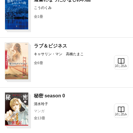
こうのくみ
全1冊
ラブ＆ビジネス
キャサリン・マン 高橋たまこ
全6冊
試し読み
秘密 season 0
清水玲子
マンガ
試し読み
全13冊