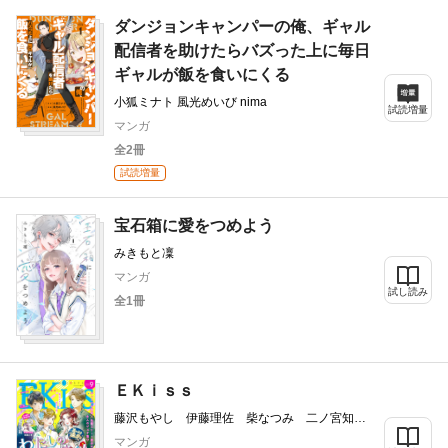
ダンジョンキャンパーの俺、ギャル
配信者を助けたらバズった上に毎日
ギャルが飯を食いにくる
小狐ミナト 風光めいび nima
試読増量
マンガ
全2冊
試読増量
宝石箱に愛をつめよう
みきもと凜
マンガ
試し読み
全1冊
ＥＫｉｓｓ
藤沢もやし 伊藤理佐 柴なつみ 二ノ宮知
子 藤あさひ 井上霞 ばったん 有賀リエ
マンガ