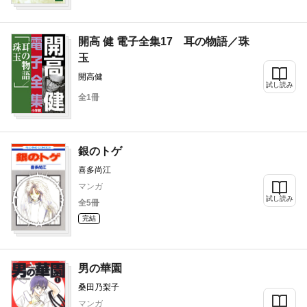
開高 健 電子全集17 耳の物語／珠
玉
開高健
試し読み
全1冊
銀のトゲ
喜多尚江
マンガ
試し読み
全5冊
完結
男の華園
桑田乃梨子
マンガ