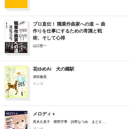
プロ直伝！ 職業作曲家への道 ～ 曲
作りを仕事にするための常識と戦
術、そして心得
山口哲一
花ゆめAi 犬の國駅
津田雅美
マンガ
メロディ＋
斉木久美子 樫野宇季 詩野なつめ まどさわ