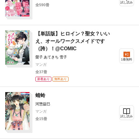
試し読み
全590冊
【単話版】ヒロイン？聖女？いい
え、オールワークスメイドです
（誇）！@COMIC
螢子 あてきち 雪子
1冊無料
マンガ
全37冊
新着あり
無料あり
蜻蛉
河惣益巳
マンガ
試し読み
全15冊