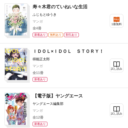
寿々木君のていねいな生活
ふじもとゆうき
マンガ
1冊無料
全4冊
新着あり
無料あり
割引あり
ＩＤＯＬ×ＩＤＯＬ ＳＴＯＲＹ！
得能正太郎
マンガ
試し読み
全11冊
新着あり
【電子版】ヤングエース
ヤングエース編集部
マンガ
試し読み
全12冊
新着あり