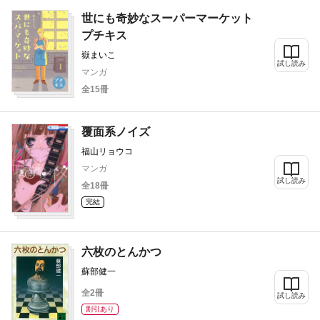
世にも奇妙なスーパーマーケット
プチキス
嶽まいこ
試し読み
マンガ
全15冊
覆面系ノイズ
福山リョウコ
マンガ
試し読み
全18冊
完結
六枚のとんかつ
蘇部健一
全2冊
試し読み
割引あり