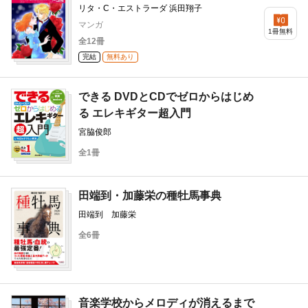
リタ・C・エストラーダ 浜田翔子
マンガ
1冊無料
全12冊
完結
無料あり
できる DVDとCDでゼロからはじめ
る エレキギター超入門
宮脇俊郎
全1冊
田端到・加藤栄の種牡馬事典
田端到 加藤栄
全6冊
音楽学校からメロディが消えるまで