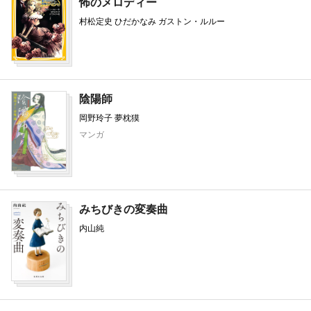
怖のメロディー
村松定史 ひだかなみ ガストン・ルルー
陰陽師
岡野玲子 夢枕獏
マンガ
みちびきの変奏曲
内山純