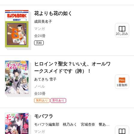
花よりも花の如く
成田美名子
マンガ
試し読み
全24冊
完結
ヒロイン？聖女？いいえ、オールワ
ークスメイドです（誇）！
あてきち 雪子
1冊無料
ノベル
全10冊
無料あり
割引あり
モバフラ
モバフラ編集部 桃乃みく 宮城杏奈 響あ
い 陽丘ハオ 服部美紀
マンガ