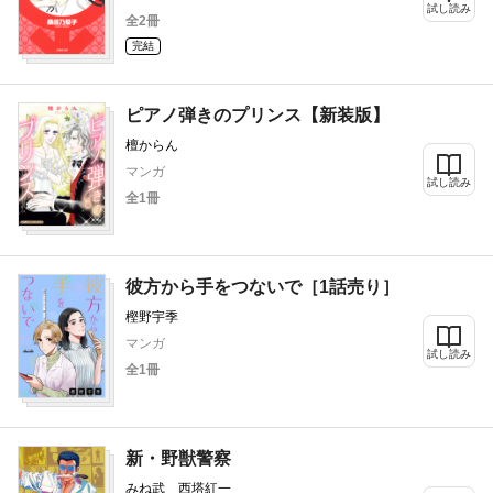
試し読み
全2冊
完結
ピアノ弾きのプリンス【新装版】
檀からん
マンガ
試し読み
全1冊
彼方から手をつないで［1話売り］
樫野宇季
マンガ
試し読み
全1冊
新・野獣警察
みね武 西塔紅一