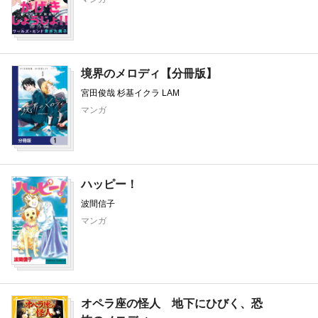
窓子 Disai 園 トボ
マンガ
境界のメロディ【分冊版】
宮田俊哉 杉基イクラ LAM
マンガ
ハッピー！
波間信子
マンガ
オペラ座の怪人 地下にひびく、恐