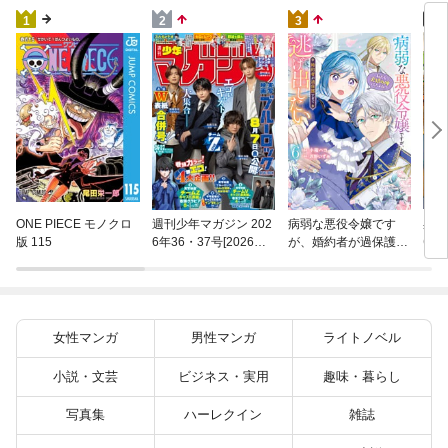
もっと見る
4
1
2
3
異世
ONE PIECE モノクロ
週刊少年マガジン 202
病弱な悪役令嬢です
(22)
版 115
6年36・37号[2026年8
が、婚約者が過保護す
月5日発売]
ぎて逃げ出したい(私
たち犬猿の仲でしたよ
ね！？) 6
女性マンガ
男性マンガ
ライトノベル
小説・文芸
ビジネス・実用
趣味・暮らし
写真集
ハーレクイン
雑誌