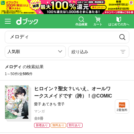
作品検索
カート
はじめての方へ
絞り込み
メロディ
の検索結果
1～50件/全
595
件
ヒロイン？聖女？いいえ、オールワ
ークスメイドです（誇）！@COMIC
螢子 あてきち 雪子
2冊無料
マンガ
全8冊
新着あり
無料あり
割引あり