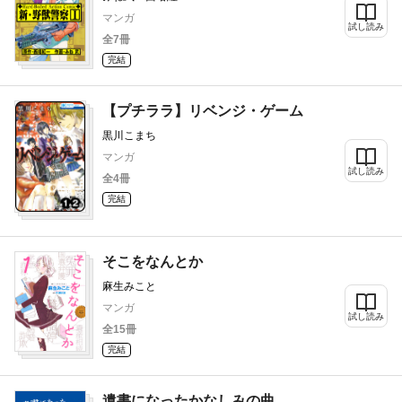
マンガ
試し読み
全7冊
完結
【プチララ】リベンジ・ゲーム
黒川こまち
マンガ
試し読み
全4冊
完結
そこをなんとか
麻生みこと
マンガ
試し読み
全15冊
完結
遺書になったかなしみの曲