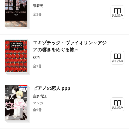
須磨光
全1冊
試し読み
エキゾチック・ヴァイオリン～アジ
アの響きをめぐる旅～
林巧
試し読み
全1冊
ピアノの恋人 ppp
喜多尚江
マンガ
試し読み
全9冊