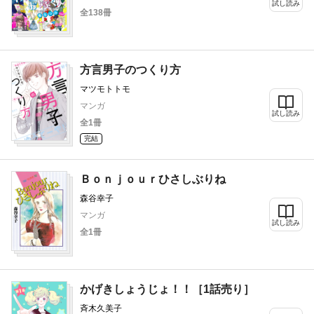
谷口リヨ果 祀木円 金田一蓮十郎 カナエサ
試し読み
全138冊
ト KUJIRA 和田こま 渡辺あゆ 磯谷友紀
我楽谷 立樹まや 仁美慧 柑菜 平田
方言男子のつくり方
マツモトトモ
マンガ
試し読み
全1冊
完結
Ｂｏｎｊｏｕｒひさしぶりね
森谷幸子
マンガ
試し読み
全1冊
かげきしょうじょ！！［1話売り］
斉木久美子