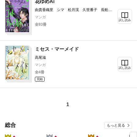
花ゆめAi
由貴香織里 シマ 松月滉 久世番子 長舩み
ずほ 高尾滋
マンガ
試し読み
全93冊
ミセス・マーメイド
高尾滋
マンガ
試し読み
全4冊
完結
1
総合
もっと見る