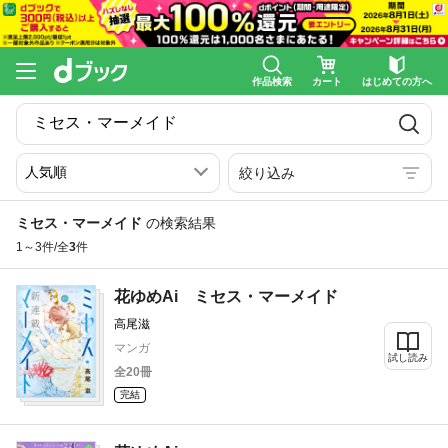
作品検索
カート
はじめての方へ
絞り込み
ミセス・マーメイド
の検索結果
1～3件/全
3
件
花ゆめAi ミセス・マーメイド
高尾滋
マンガ
試し読み
全20冊
完結