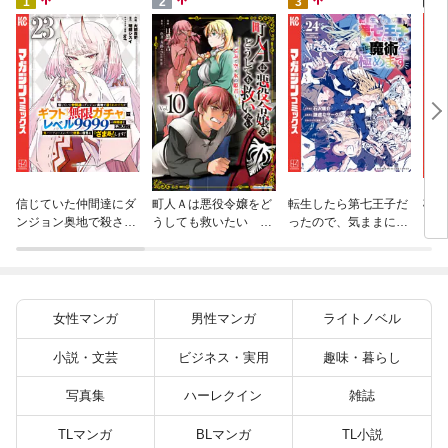
4
1
2
3
杖と
信じていた仲間達にダ
町人Ａは悪役令嬢をど
転生したら第七王子だ
（１
ンジョン奥地で殺され
うしても救いたい ～
ったので、気ままに魔
かけたがギフト『無限
どぶと空と氷の姫君～
術を極めます（２４）
ガチャ』でレベル９９
１０【電子書店共通特
９９の仲間達を手に入
典イラスト付】
れて元パーティーメン
バーと世界に復讐＆
女性マンガ
男性マンガ
ライトノベル
『ざまぁ！』します！
（２３）
小説・文芸
ビジネス・実用
趣味・暮らし
写真集
ハーレクイン
雑誌
TLマンガ
BLマンガ
TL小説