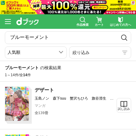
作品検索
カート
はじめての方へ
絞り込み
ブルーモーメント
の検索結果
1～14件/全
14
件
デザート
玉島ノン 森下suu 蟹沢ちひろ 旗谷澄生 春
凪りぐ 岩下慶子 しろうさな 戸沢まりか
マンガ
瀬戸めぐむ 藤もも 高渕アスミ 琥珀よる
試し読み
全139冊
ろびこ 六月一日 夜久エメラルド