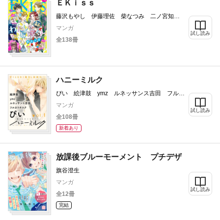
ＥＫｉｓｓ
藤沢もやし 伊藤理佐 柴なつみ 二ノ宮知
子 藤あさひ 井上霞 ばったん 有賀リエ
マンガ
谷口リヨ果 祀木円 金田一蓮十郎 カナエサ
試し読み
全138冊
ト KUJIRA 和田こま 渡辺あゆ 磯谷友紀
我楽谷 立樹まや 仁美慧 柑菜 平田
ハニーミルク
ぴい 絵津鼓 ymz ルネッサンス吉田 フルカ
ワタスク
マンガ
試し読み
全108冊
新着あり
放課後ブルーモーメント プチデザ
旗谷澄生
マンガ
試し読み
全12冊
完結