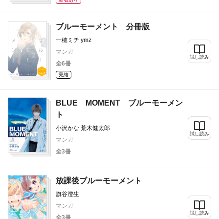
ブルーモーメント 分冊版
一穂ミチ ymz
マンガ
試し読み
全6冊
完結
BLUE MOMENT ブルーモーメン
ト
小沢かな 荒木健太郎
試し読み
マンガ
全3冊
放課後ブルーモーメント
旗谷澄生
マンガ
試し読み
全3冊