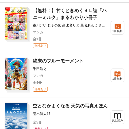
【無料！】甘くときめくＢＬ誌「ハ
ニーミルク」まるわかり小冊子
市川けい じゃのめ 高比良りと 星名あんじ さね
もり束 占地 絵津鼓 ぴい 高岡ミズミ 綺戸彩乃 一
1冊無料
マンガ
穂ミチ ymz 町田とまと 桂小町 里美ゆえ
全1冊
無料あり
終末のブルーモーメント
千田浩之
マンガ
1冊無料
全4冊
無料あり
空となかよくなる 天気の写真えほん
荒木健太郎
試し読み
全5冊
新着あり