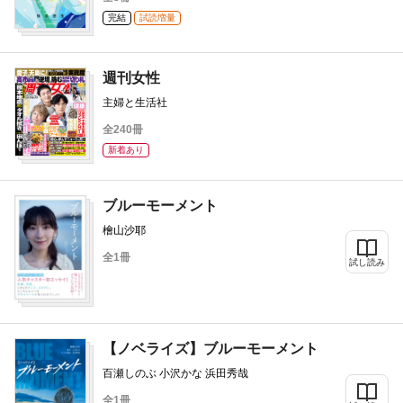
完結
試読増量
週刊女性
主婦と生活社
全240冊
新着あり
ブルーモーメント
檜山沙耶
全1冊
試し読み
【ノベライズ】ブルーモーメント
百瀬しのぶ 小沢かな 浜田秀哉
全1冊