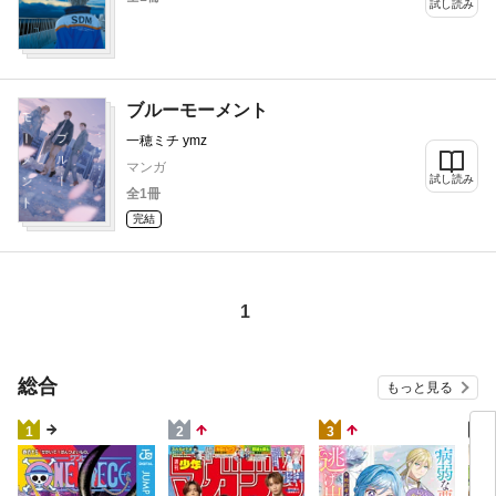
試し読み
ブルーモーメント
一穂ミチ ymz
マンガ
試し読み
全1冊
完結
1
総合
もっと見る
4
1
2
3