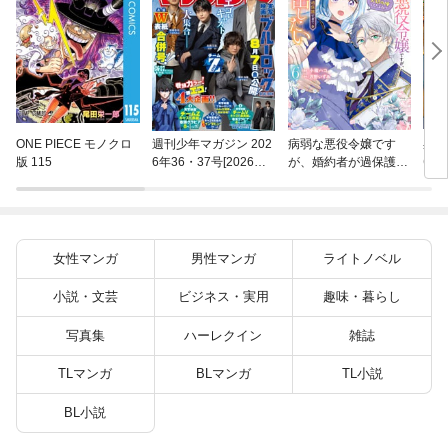
異世
ONE PIECE モノクロ
週刊少年マガジン 202
病弱な悪役令嬢です
(22)
版 115
6年36・37号[2026年8
が、婚約者が過保護す
月5日発売]
ぎて逃げ出したい(私
たち犬猿の仲でしたよ
ね！？) 6
女性マンガ
男性マンガ
ライトノベル
小説・文芸
ビジネス・実用
趣味・暮らし
写真集
ハーレクイン
雑誌
TLマンガ
BLマンガ
TL小説
BL小説