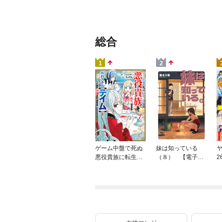
総合
1
2
ゲーム中盤で死ぬ
妹は知っている
ヤ
悪役貴族に転生し
（８） 【電子限
2
たので、外れスキ
定特典つき】
ル【テイム】を駆
使して最強を目指
してみた（７）