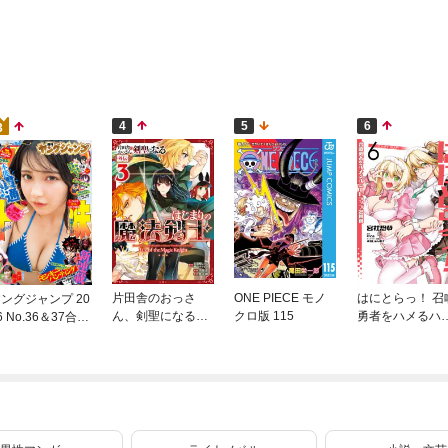
4
5
6
3
片田舎のおっさ
ONE PIECE モノ
はにとらっ！ 召
ングジャンプ 20
ん、剣聖になる外
クロ版 115
勇者をハメるハ
6 No.36＆37合併
伝 はじまりの魔
ートラップ包囲
号
法剣士 3巻
網 6