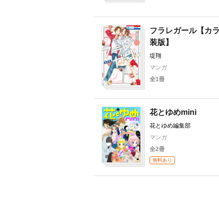
フラレガール【カ
装版】
堤翔
マンガ
全1冊
花とゆめmini
花とゆめ編集部
マンガ
全2冊
無料あり