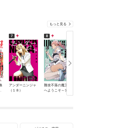
もっと見る
7
8
9
10
喚
アンダーニンジャ
難攻不落の魔王城
悪役貴族が開き直
かたわれ
ニ
（１８）
へようこそ～デバ
って破滅フラグ
装する理
フは不要と勇者パ
を“実力”で叩き折
ック） 6
ーティーを追い出
っていたら、いつ
された黒魔導士、
の間にかヒロイン
魔王軍の最高幹部
達から英雄視され
に迎えられる～ 13
るようになった件
巻
（コミック） 2巻