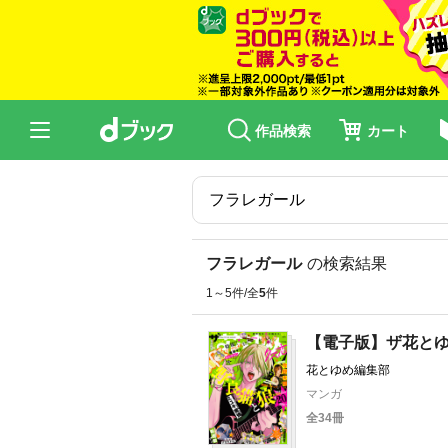
作品検索
カート
フラレガール
の検索結果
1～5件/全
5
件
【電子版】ザ花と
花とゆめ編集部
マンガ
全34冊