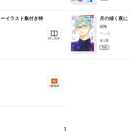
ラーイラスト集付き特
月の傾く夜に
堤翔
マンガ
試し読み
全1冊
完結
2冊無料
1