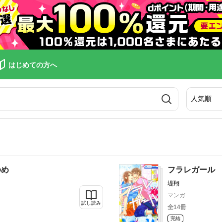
はじめての方へ
ゆめ
フラレガール
堤翔
マンガ
試し読み
全14冊
完結