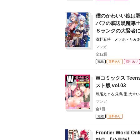
僕のかわいい娘は双
バフの底辺黒魔導
Ｓランクの大賢者
浅野五時 メソポ・たみあ（
マンガ
全12冊
完結
無料あり
割引あり
Wコミックス Teen
スト版 vol.03
鳩尾えぐる 朱鳥 聖 大木い
御堂つばさ
マンガ
全1冊
完結
無料あり
Frontier World 