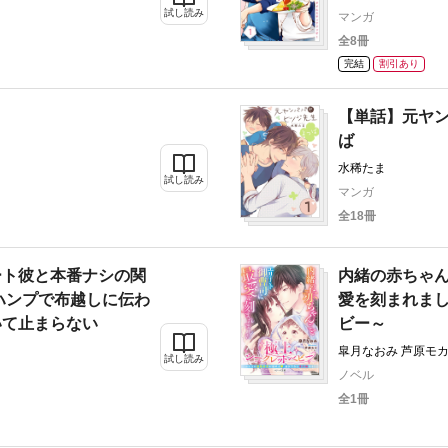
試し読み
マンガ
全8冊
完結
割引あり
【単話】元ヤン
ば
水稀たま
試し読み
マンガ
全18冊
ート彼と本番ナシの関
内緒の赤ちゃ
ハンプで布越しに伝わ
愛を刻まれま
いて止まらない
ビー～
皐月なおみ 芦原モ
試し読み
ノベル
全1冊