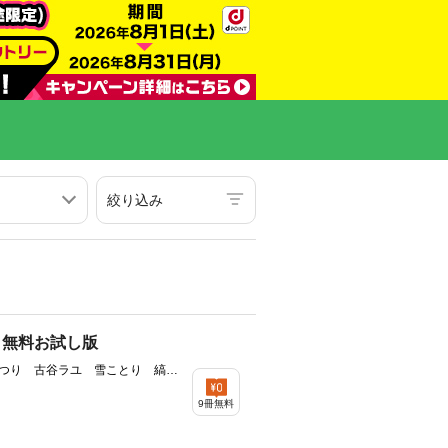
絞り込み
】無料お試し版
つり 古谷ラユ 雪ことり 縞島
9冊無料