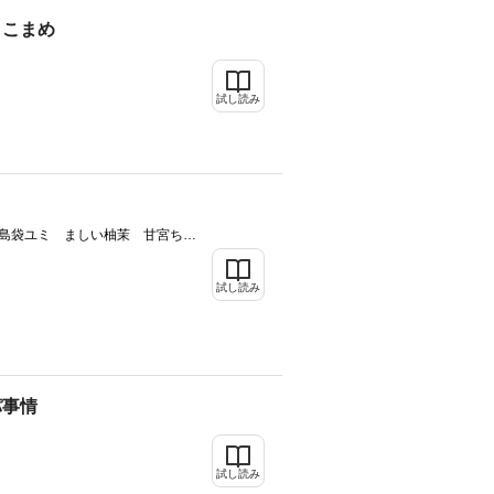
よこまめ
試し読み
島袋ユミ ましい柚茉 甘宮ち
なかもなか 三浦えりか へんみ
兎山もなか みなとゆみ たむら
試し読み
 清水まみ あやもと美葉 月森
ノ上万理咲 春名ひろ 三つ葉優
パ事情
試し読み