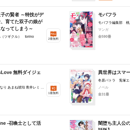
子の賢者 ～特技がデ
モバフラ
士、育てた双子の娘が
モバフラ編集部 桃
ハオ 服部美紀
になってしまう～
マンガ
ツギクル） torino
全590冊
2冊無料
sLove 無料ダイジェ
異世界はスマ
冬原パトラ 兎塚エ
なり あまね琥珀 青井レミ 雫
ノベル
1冊無料
全31冊
Online ‐召喚士として活
闇堕ち主人公