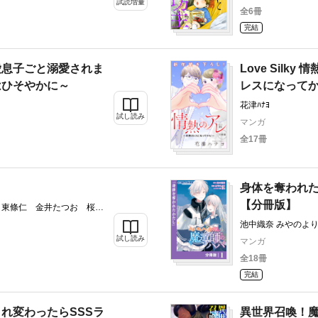
試読増量
全6冊
完結
愛息子ごと溺愛されま
Love Silk
はひそやかに～
レスになって
花津ﾊﾅﾖ
試し読み
マンガ
全17冊
身体を奪われ
【分冊版】
 東條仁 金井たつお 桜小
虎丸 池田文春 粕谷秀夫
池中織奈 みやのより
剣名舞
試し読み
マンガ
全18冊
完結
れ変わったらSSSラ
異世界召喚！