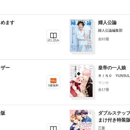
じめます
婦人公論
婦人公論編集部
全93冊
試し読み
ァザー
皇帝の一人娘
ＲＩＮＯ YUNSUL
マンガ
5冊無料
全17冊
冊版
ダブルステッ
まけ付き特装
三並