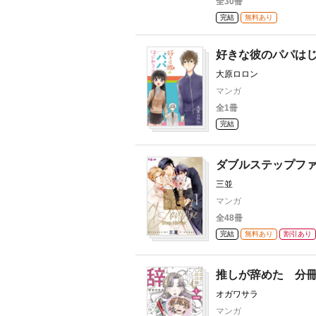
全30冊
完結
無料あり
好きな彼のパパは
大原ロロン
マンガ
全1冊
完結
ダブルステップフ
三並
マンガ
全48冊
完結
無料あり
割引あり
推しが辞めた 分
オガワサラ
マンガ