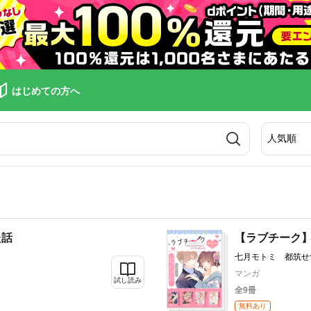
はじめての方へ
た話
【ラブチーク
七月モトミ 都筑せ
おせろう
マンガ
試し読み
全9冊
無料あり