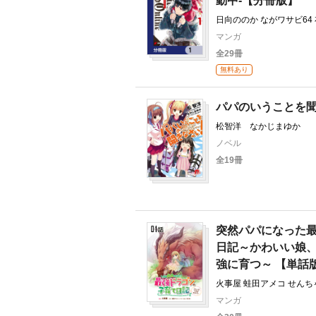
動中‐【分冊版】
日向ののか ながワサビ64
マンガ
全29冊
無料あり
パパのいうことを
松智洋 なかじまゆか
ノベル
全19冊
突然パパになった
日記～かわいい娘
強に育つ～ 【単話
火事屋 蛙田アメコ せんち
マンガ