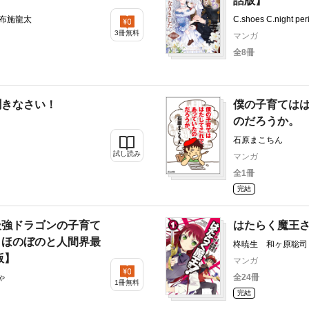
話版】
 布施龍太
C.shoes C.night peri
3冊無料
マンガ
全8冊
聞きなさい！
僕の子育ては
のだろうか。
石原まこちん
試し読み
マンガ
全1冊
完結
最強ドラゴンの子育て
はたらく魔王
、ほのぼのと人間界最
柊暁生 和ヶ原聡司
版】
マンガ
ゃ
全24冊
1冊無料
完結