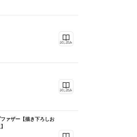
試し読み
試し読み
プファザー【描き下ろしお
版】