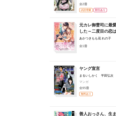
全2冊
試読増量
割引あり
元カレ御曹司に最
した～二度目の恋
あかつきもも花 れの子
全1冊
ヤング宣言
まるいしかく 平田弘次
路むつみ 五月五日 白
マンガ
ありま猛 葉月かずお 
全95冊
無料あり
善人おっさん、生ま