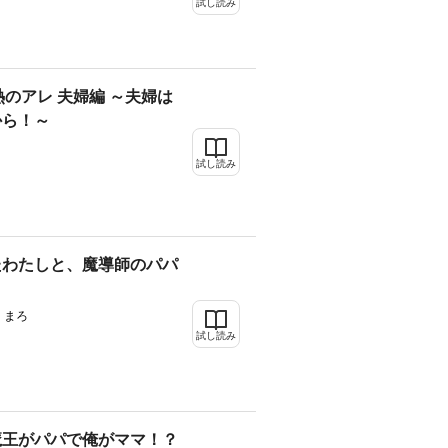
試し読み
y 情熱のアレ 夫婦編 ～夫婦は
から！～
試し読み
たわたしと、魔導師のパパ
 まろ
試し読み
魔王がパパで俺がママ！？