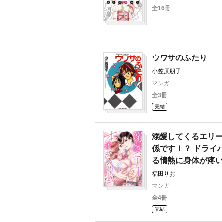
全16冊
ウワサのふたり
小笠原朋子
マンガ
全3冊
完結
溺愛してくるエリ
係です！？ ドライ
る情熱に身体が疼
福田りお
マンガ
全4冊
完結