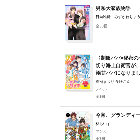
男系大家族物語
日向唯稀 みずかねりょ
全30冊
〈制服パパ×秘密の
切り海上自衛官が
溺甘パパになりま
春密まつり 夜咲こん
ノベル
全1冊
今宵、グランディ
林らいす
マンガ
全7冊