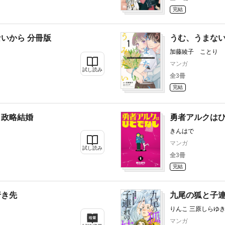
完結
いから 分冊版
うむ、うまな
加藤綾子 ことり
マンガ
試し読み
全3冊
完結
り政略結婚
勇者アルクは
きんはで
マンガ
試し読み
全3冊
完結
行き先
九尾の狐と子連
りんこ 三原しらゆ
マンガ