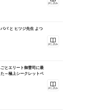
試し読み
パパ と ヒツジ先生 よつ
試し読み
んごとエリート御曹司に最
した～極上シークレットベ
カ
試し読み