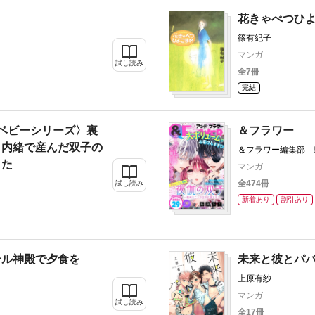
花きゃべつひ
う
篠有紀子
マンガ
試し読み
全7冊
完結
ベビーシリーズ〉裏
＆フラワー
、内緒で産んだ双子の
＆フラワー編集部 
か 真村澪生 もり
した
マンガ
奈々恵 羽柴みず 
全474冊
試し読み
紗知 フクダツバキ
ココ 橘ノゾミ 木
新着あり
割引あり
雨
ール神殿で夕食を
未来と彼とパ
上原有紗
マンガ
試し読み
全17冊