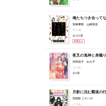
俺たちつき合ってな
宮崎摩耶 山崎智史
マンガ
全184冊
新着あり
夜叉の鬼神と身籠
沖田弥子 れの子
ノベル
全4冊
月影に沈む覇道の
空桜歌 ニナハチ
ノベル