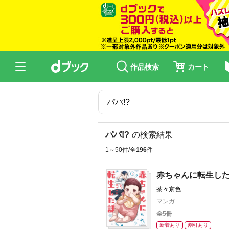
作品検索
カート
パパ!?
の検索結果
1～50件/全
196
件
赤ちゃんに転生し
茶々京色
マンガ
全5冊
新着あり
割引あり