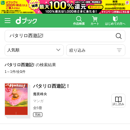
作品検索
カート
はじめての方へ
絞り込み
パタリロ西遊記!
の検索結果
1～1件/全
1
件
パタリロ西遊記！
魔夜峰央
マンガ
試し読み
全5冊
完結