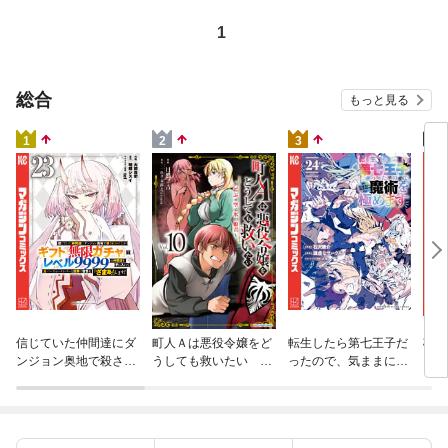
1
総合
もっと見る
4
1
2
3
杖と
信じていた仲間達にダ
町人Ａは悪役令嬢をど
転生したら第七王子だ
（１
ンジョン奥地で殺され
うしても救いたい ～
ったので、気ままに魔
かけたがギフト『無限
どぶと空と氷の姫君～
術を極めます（２４）
ガチャ』でレベル９９
１０【電子書店共通特
９９の仲間達を手に入
典イラスト付】
れて元パーティーメン