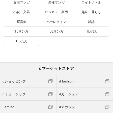
バーと世界に復讐＆
女性マンガ
男性マンガ
ライトノベル
『ざまぁ！』します！
（２３）
小説・文芸
ビジネス・実用
趣味・暮らし
写真集
ハーレクイン
雑誌
TLマンガ
BLマンガ
TL小説
BL小説
dマーケットストア
dショッピング
d fashion
dミュージック
dカーシェア
Lemino
dマガジン