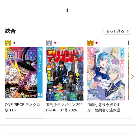
1
総合
もっと見る
4
1
2
3
異世
ONE PIECE モノクロ
週刊少年マガジン 202
病弱な悪役令嬢です
(22)
版 115
6年36・37号[2026年8
が、婚約者が過保護す
月5日発売]
ぎて逃げ出したい(私
たち犬猿の仲でしたよ
ね！？) 6