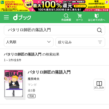
作品検索
カート
はじめての方へ
絞り込み
パタリロ師匠の落語入門
の検索結果
1～1件/全
1
件
パタリロ師匠の落語入門
魔夜峰央
マンガ
試し読み
全1冊
完結