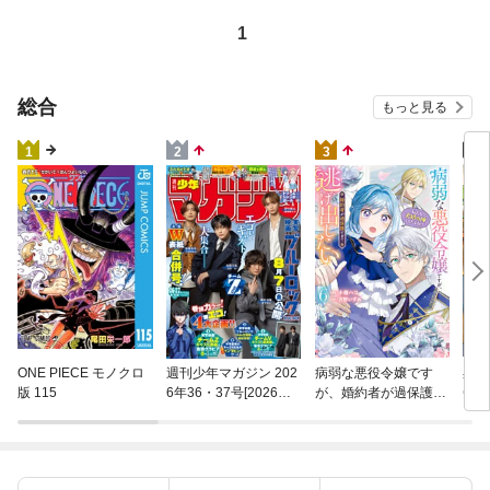
1
総合
もっと見る
4
1
2
3
異世
ONE PIECE モノクロ
週刊少年マガジン 202
病弱な悪役令嬢です
(22)
版 115
6年36・37号[2026年8
が、婚約者が過保護す
月5日発売]
ぎて逃げ出したい(私
たち犬猿の仲でしたよ
ね！？) 6