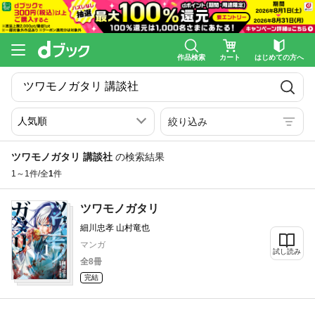
作品検索
カート
はじめての方へ
絞り込み
ツワモノガタリ 講談社
の検索結果
1～1件/全
1
件
ツワモノガタリ
細川忠孝 山村竜也
マンガ
試し読み
全8冊
完結