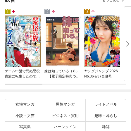
もっと見る
4
1
2
3
片田
ゲーム中盤で死ぬ悪役
妹は知っている（８）
ヤングジャンプ 2026
聖に
貴族に転生したので、
【電子限定特典つ
No.36＆37合併号
りの
外れスキル【テイム】
き】
を駆使して最強を目指
してみた（７）
女性マンガ
男性マンガ
ライトノベル
小説・文芸
ビジネス・実用
趣味・暮らし
写真集
ハーレクイン
雑誌