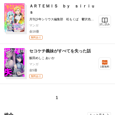
ＡＲＴＥＭＩＳ ｂｙ ｓｉｒｉｕ
ｓ
月刊少年シリウス編集部 松もくば 鬱沢色
素 ぷきゅのすけ 水辺チカ 星彼方 ペペロ
試し読み
マンガ
ン 柚子れもん 山いも三太郎 友麻碧 藤丸
全16冊
豆ノ介 田中文 冬葉つがる 泉乃せん 花邑
まい 遠山えま 追本 マチバリ 高瀬カロ
無料あり
あいか 飯田めしこ 赤羽明 青石ケイ
セコケチ義妹がすべてを失った話
飯田めしこ あいか
マンガ
1冊無料
全5冊
無料あり
1
総合