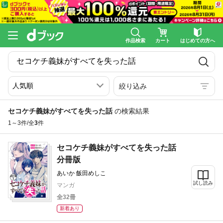
作品検索
カート
はじめての方へ
絞り込み
セコケチ義妹がすべてを失った話
の検索結果
1～3件/全
3
件
セコケチ義妹がすべてを失った話
分冊版
あいか 飯田めしこ
試し読み
マンガ
全32冊
新着あり