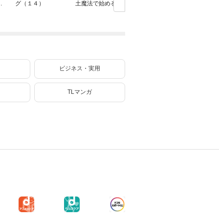
行
グ（１４）
土魔法で始める公
子、『自動製作』
を謳歌す
共事業～ 9巻【特
スキルで領地を爆
婚しない
典イラスト付き】
速で開拓し最強の
なおひと
村を作ってしまう
イフ～（
～最強クラフトス
キルで始める、
楽々領地開拓スロ
ーライフ～（８）
ビジネス・実用
TLマンガ