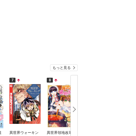
もっと見る
7
8
9
10
道
異世界ウォーキン
異世界領地改革～
追放された転生王
独身貴族