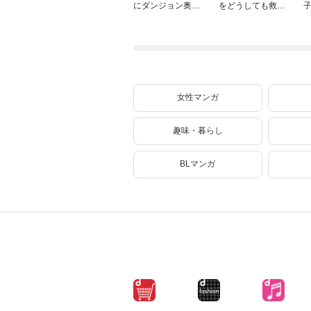
にダンジョン奥地
をどうしても救い
で殺されかけたが
たい ～どぶと空
ギフト『無限ガチ
と氷の姫君～１０
ャ』でレベル９９
【電子書店共通特
９９の仲間達を手
典イラスト付】
に入れて元パーテ
ィーメンバーと世
界に復讐＆『ざま
女性マンガ
ぁ！』します！
（２３）
趣味・暮らし
BLマンガ