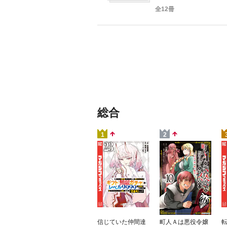
全12冊
総合
1
2
信じていた仲間達
町人Ａは悪役令嬢