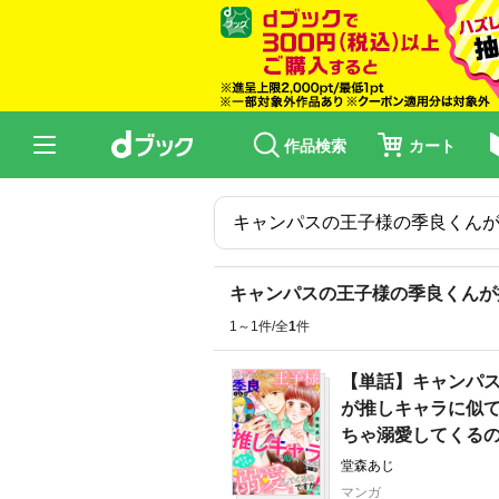
作品検索
カート
キャンパスの王子様の季良くんが
1～1件/全
1
件
【単話】キャンパ
が推しキャラに似
ちゃ溺愛してくる
堂森あじ
マンガ