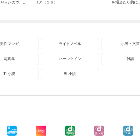
リア（１６）
を場当たり的に
子だったので、気
く 5
ままに魔術を極め
ます（２４）
男性マンガ
ライトノベル
小説・文芸
写真集
ハーレクイン
雑誌
TL小説
BL小説