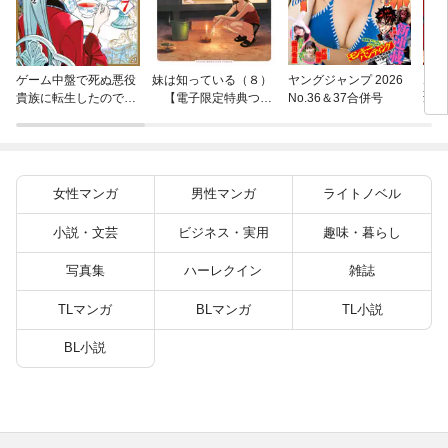
片田
ゲーム中盤で死ぬ悪役
妹は知っている（８）
ヤングジャンプ 2026
聖に
貴族に転生したので、
【電子限定特典つ
No.36＆37合併号
りの
外れスキル【テイム】
き】
を駆使して最強を目指
してみた（７）
女性マンガ
男性マンガ
ライトノベル
小説・文芸
ビジネス・実用
趣味・暮らし
写真集
ハーレクイン
雑誌
TLマンガ
BLマンガ
TL小説
BL小説