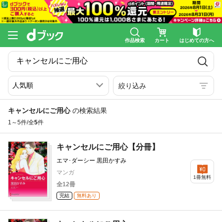
作品検索
カート
はじめての方へ
絞り込み
キャンセルにご用心
の検索結果
1～5件/全
5
件
キャンセルにご用心【分冊】
エマ･ダーシー 黒田かすみ
マンガ
1冊無料
全12冊
完結
無料あり