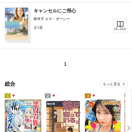
キャンセルにご用心
柊羊子 エマ・ダーシー
全1冊
試し読み
1
総合
もっと見る
4
1
2
3