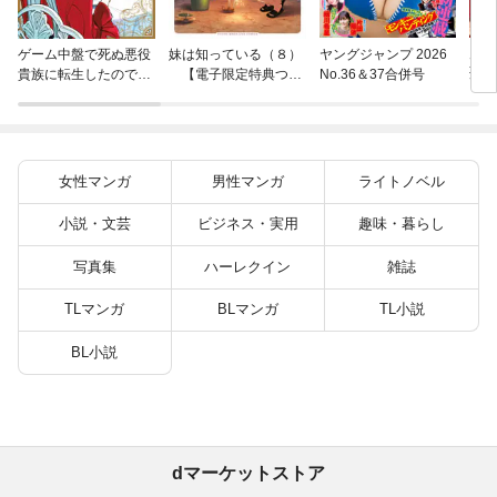
片田
ゲーム中盤で死ぬ悪役
妹は知っている（８）
ヤングジャンプ 2026
聖に
貴族に転生したので、
【電子限定特典つ
No.36＆37合併号
りの
外れスキル【テイム】
き】
を駆使して最強を目指
してみた（７）
女性マンガ
男性マンガ
ライトノベル
小説・文芸
ビジネス・実用
趣味・暮らし
写真集
ハーレクイン
雑誌
TLマンガ
BLマンガ
TL小説
BL小説
dマーケットストア