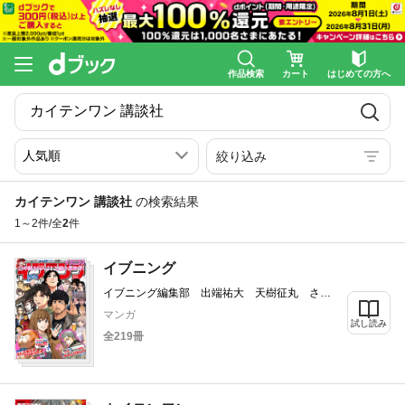
作品検索
カート
はじめての方へ
絞り込み
カイテンワン 講談社
の検索結果
1～2件/全
2
件
イブニング
イブニング編集部 出端祐大 天樹征丸 さと
うふみや 佐藤友生 五十嵐律人 束ユムコ
マンガ
試し読み
真船一雄 華鳥ジロー 西村マリコ 市川マ
全219冊
サ 赤名修 松本明澄 サライネス 松本ひで
吉 広瀬べろせ 恵本裕子 小林まこと ザビ
エラー長谷川 久慈進之介 須本壮一 渡辺慎
一 フジモトシゲキ 久保保久 柳内大樹 み