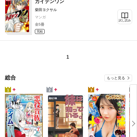
ずしな孝之 前田悠 清水茜
カイテンワン
柴田ヨクサル
マンガ
試し読み
全5冊
完結
1
総合
もっと見る
4
1
2
3