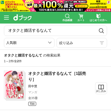
作品検索
カート
はじめての方へ
絞り込み
オタクと婚活するなんて
の検索結果
1～2件/全
2
件
オタクと婚活するなんて［1話売
り］
田中慧
試し読み
マンガ
全35冊
完結