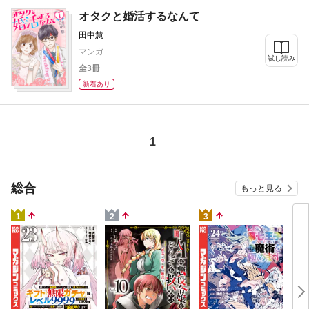
オタクと婚活するなんて
田中慧
マンガ
試し読み
全3冊
新着あり
1
総合
もっと見る
4
1
2
3