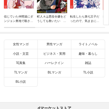
杖と
信じていた仲間達にダ
町人Ａは悪役令嬢をど
転生したら第七王子だ
（１
ンジョン奥地で殺され
うしても救いたい ～
ったので、気ままに魔
かけたがギフト『無限
どぶと空と氷の姫君～
術を極めます（２４）
ガチャ』でレベル９９
１０【電子書店共通特
９９の仲間達を手に入
典イラスト付】
れて元パーティーメン
バーと世界に復讐＆
女性マンガ
男性マンガ
ライトノベル
『ざまぁ！』します！
（２３）
小説・文芸
ビジネス・実用
趣味・暮らし
写真集
ハーレクイン
雑誌
TLマンガ
BLマンガ
TL小説
BL小説
dマーケットストア