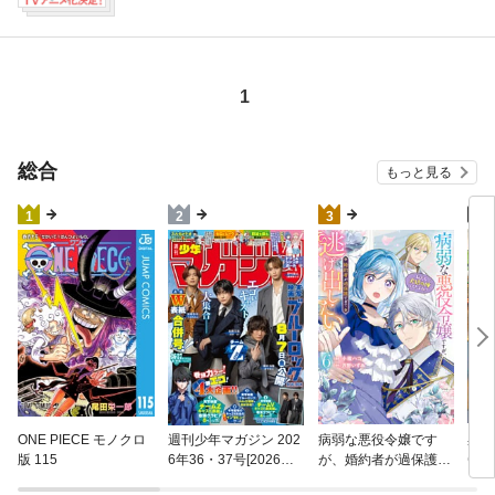
ワス 沙村広明 うめざわしゅん ＯＭＯＣＡ
Ｔ 此糸縫 みやびあきの 丸木戸マキ 皆川
亮二 ゼリハン 谷口悟朗・ＢＮＦ・ＡＲＶ
Ｏ 北道正幸 まつだひかり 山嵜大輝 ＩＺ
Ｕ Ｈａｇａｎｅ 原正人 須賀晶 雨田青
1
安藤正基 太田ごう カラスヤサトシ
総合
もっと見る
4
1
2
3
異世
ONE PIECE モノクロ
週刊少年マガジン 202
病弱な悪役令嬢です
(22)
版 115
6年36・37号[2026年8
が、婚約者が過保護す
月5日発売]
ぎて逃げ出したい(私