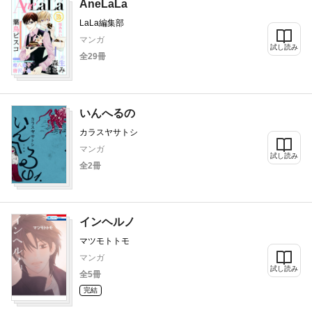
AneLaLa
LaLa編集部
マンガ
試し読み
全29冊
いんへるの
カラスヤサトシ
マンガ
試し読み
全2冊
インヘルノ
マツモトトモ
マンガ
試し読み
全5冊
完結