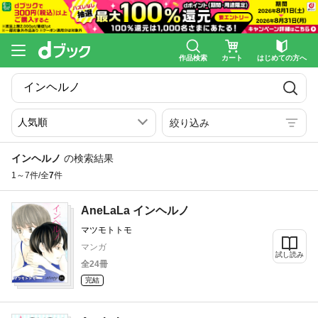
作品検索
カート
はじめての方へ
絞り込み
インヘルノ
の検索結果
1～7件/全
7
件
AneLaLa インヘルノ
マツモトトモ
マンガ
試し読み
全24冊
完結