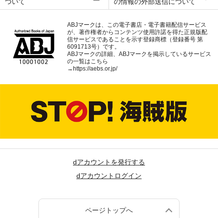
ついて
の情報の外部送信について
ABJマークは、この電子書店・電子書籍配信サービス
が、著作権者からコンテンツ使用許諾を得た正規版配
信サービスであることを示す登録商標（登録番号 第
6091713号）です。
ABJマークの詳細、ABJマークを掲示しているサービス
の一覧はこちら
→
https://aebs.or.jp/
dアカウントを発行する
dアカウントログイン
ページトップへ