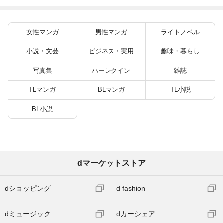
たち犬猿の仲でしたよ
ね！？) 6
女性マンガ
男性マンガ
ライトノベル
小説・文芸
ビジネス・実用
趣味・暮らし
写真集
ハーレクイン
雑誌
TLマンガ
BLマンガ
TL小説
BL小説
dマーケットストア
dショッピング
d fashion
dミュージック
dカーシェア