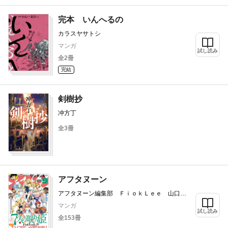
完本 いんへるの
カラスヤサトシ
マンガ
試し読み
全2冊
完結
剣樹抄
冲方丁
全3冊
アフタヌーン
アフタヌーン編集部 ＦｉｏｋＬｅｅ 山口つ
ばさ 城戸志保 ヨシダ。 陶延リュウ 石川
マンガ
雅之 珈琲 田中相 高松美咲 石黒正数 藤
試し読み
全153冊
島康介 やながわけんじ 百瀬祐一郎 星河シ