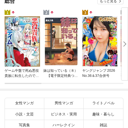
総合
もっと見る
4
1
2
3
片田
ゲーム中盤で死ぬ悪役
妹は知っている（８）
ヤングジャンプ 2026
聖に
貴族に転生したので、
【電子限定特典つ
No.36＆37合併号
りの
外れスキル【テイム】
き】
を駆使して最強を目指
してみた（７）
女性マンガ
男性マンガ
ライトノベル
小説・文芸
ビジネス・実用
趣味・暮らし
写真集
ハーレクイン
雑誌