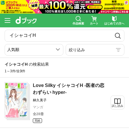
作品検索
カート
はじめての方へ
絞り込み
イシャコイH
の検索結果
1～3件/全
3
件
Love Silky イシャコイH -医者の恋
わずらい hyper-
林久美子
試し読み
マンガ
全28冊
完結