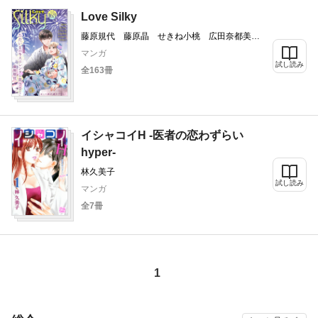
Love Silky
藤原規代 藤原晶 せきね小桃 広田奈都美
百田姿子 林久美子 芹沢由紀子
マンガ
試し読み
全163冊
イシャコイH -医者の恋わずらい
hyper-
林久美子
試し読み
マンガ
全7冊
1