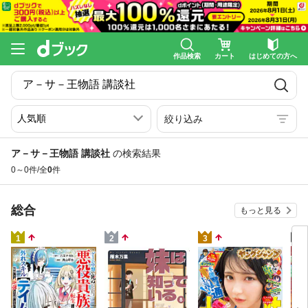
作品検索
カート
はじめての方へ
絞り込み
ア－サ－王物語 講談社
の検索結果
0～0件/全
0
件
総合
もっと見る
4
1
2
3