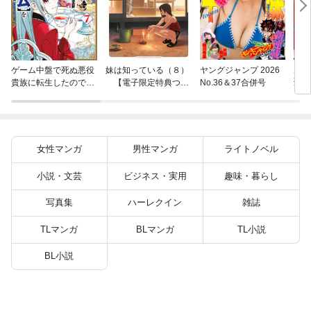
片田
ゲーム中盤で死ぬ悪役
妹は知っている（８）
ヤングジャンプ 2026
聖に
貴族に転生したので、
【電子限定特典つ
No.36＆37合併号
りの
外れスキル【テイム】
き】
を駆使して最強を目指
してみた（７）
女性マンガ
男性マンガ
ライトノベル
小説・文芸
ビジネス・実用
趣味・暮らし
写真集
ハーレクイン
雑誌
TLマンガ
BLマンガ
TL小説
BL小説