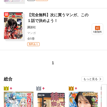
【完全無料】次に買うマンガ、この
１話で決めよう！
講談社
5冊無料
マンガ
全5冊
無料あり
1
総合
もっと見る
4
1
2
3