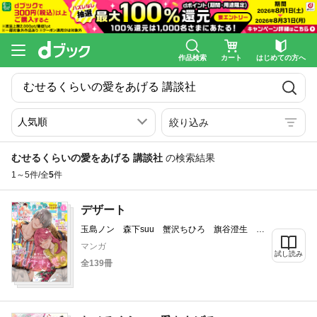
作品検索
カート
はじめての方へ
絞り込み
むせるくらいの愛をあげる 講談社
の検索結果
1～5件/全
5
件
デザート
玉島ノン 森下suu 蟹沢ちひろ 旗谷澄生 春
凪りぐ 岩下慶子 しろうさな 戸沢まりか
マンガ
瀬戸めぐむ 藤もも 高渕アスミ 琥珀よる
試し読み
全139冊
ろびこ 六月一日 夜久エメラルド