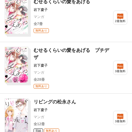
むせるくらいの愛をあげる
岩下慶子
マンガ
2冊無料
全7冊
無料あり
むせるくらいの愛をあげる プチデ
ザ
岩下慶子
3冊無料
マンガ
全28冊
無料あり
リビングの松永さん
岩下慶子
マンガ
3冊無料
全12冊
完結
無料あり