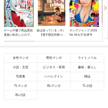
片田
ゲーム中盤で死ぬ悪役
妹は知っている（８）
ヤングジャンプ 2026
聖に
貴族に転生したので、
【電子限定特典つ
No.36＆37合併号
りの
外れスキル【テイム】
き】
を駆使して最強を目指
してみた（７）
女性マンガ
男性マンガ
ライトノベル
小説・文芸
ビジネス・実用
趣味・暮らし
写真集
ハーレクイン
雑誌
TLマンガ
BLマンガ
TL小説
BL小説