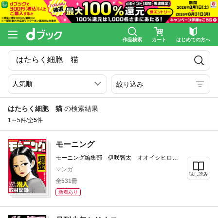
作品検索
カート
はじめての方へ
絞り込み
はたらく細胞 猫
の検索結果
1～5件/全
5
件
モーニング
モーニング編集部 伊咲智太 オオイシヒロ
ト 森高夕次 足立金太郎 出端祐大 江口夏
マンガ
試し読み
実 濱田轟天 瀬下猛 一色まこと 越智晃
全531冊
福本伸行 清野とおる やじま冬美 加納梨
衣 林田もずる なきぼくろ 伊藤一角 とり
新着あり
のなん子 山田芳裕 須賀達郎 市川マサ Ｄ
Ｃ 泰三子 常盤ギヨ 裏谷なぎ 三原和人