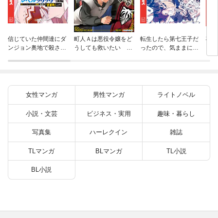
杖と
信じていた仲間達にダ
町人Ａは悪役令嬢をど
転生したら第七王子だ
（１
ンジョン奥地で殺され
うしても救いたい ～
ったので、気ままに魔
かけたがギフト『無限
どぶと空と氷の姫君～
術を極めます（２４）
ガチャ』でレベル９９
１０【電子書店共通特
９９の仲間達を手に入
典イラスト付】
れて元パーティーメン
バーと世界に復讐＆
女性マンガ
男性マンガ
ライトノベル
『ざまぁ！』します！
（２３）
小説・文芸
ビジネス・実用
趣味・暮らし
写真集
ハーレクイン
雑誌
TLマンガ
BLマンガ
TL小説
BL小説