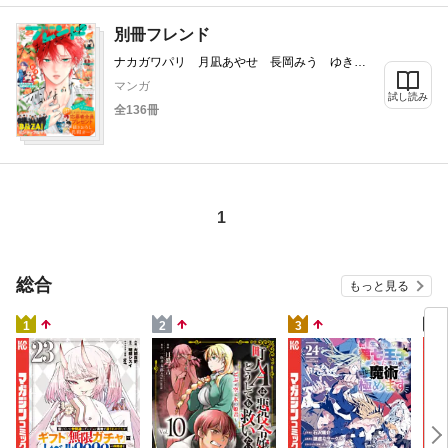
別冊フレンド
ナカガワパリ 月凪あやせ 長岡みう ゆき
ら 帆那みつき あかり 空華みあ 斉木優
マンガ
岡モトカ 月白セブン 蘇芳つむぎ 餡蜜 塩
試し読み
全136冊
焼鳳 ひぐちにちほ
1
総合
もっと見る
4
1
2
3