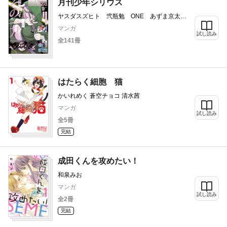
山村東
月刊少年シリウス
ヤスダスズヒト 弐瓶勉 ONE あずま京太
郎 ｂｏｓｅ 園山ゆきの 小菊路よう 横田
マンガ
卓馬 友麻碧 藤丸豆ノ介 冬葉つがる 泉
試し読み
全141冊
乃 せん 星野翼 空山トキ 五色安未 泉乃
せん 伍長 伏瀬 川上泰樹 大倉崇裕 矢島
司規 馬場康誌 やしろ学 光永康則 高田裕
三 山田ヒツジ 杉本萌 沙村広明 マツモト
ケンゴ カジカ航 戸野タエ 湖西晶
はたらく細胞 猫
かいれめく 蒼空チョコ 清水茜
マンガ
試し読み
全5冊
完結
成田くんを攻めたい！
和泉みお
マンガ
試し読み
全2冊
完結