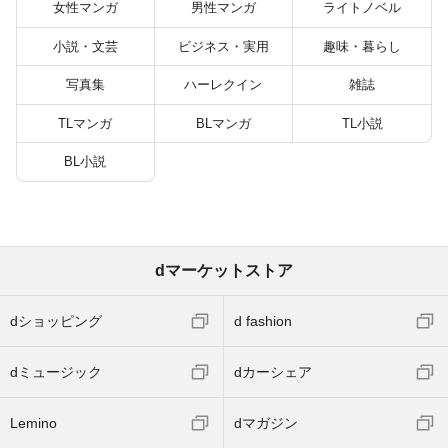
バーと世界に復讐＆
女性マンガ
男性マンガ
ライトノベル
『ざまぁ！』します！
（２３）
小説・文芸
ビジネス・実用
趣味・暮らし
写真集
ハーレクイン
雑誌
TLマンガ
BLマンガ
TL小説
BL小説
dマーケットストア
dショッピング
d fashion
dミュージック
dカーシェア
Lemino
dマガジン