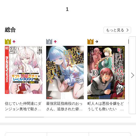
1
総合
もっと見る
4
1
2
3
学園
信じていた仲間達にダ
最強宮廷指南役のおっ
町人Ａは悪役令嬢をど
プ！
ンジョン奥地で殺され
さん、追放された僻地
うしても救いたい ～
の転
かけたがギフト『無限
で無双する～幻となっ
どぶと空と氷の姫君～
クラ
ガチャ』でレベル９９
た種族の美少女たちを
１０【電子書店共通特
て、
９９の仲間達を手に入
育てて辺境を開拓～
典イラスト付】
れて元パーティーメン
（コミック） 5