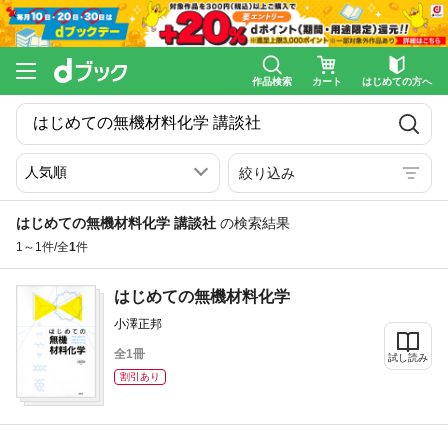
作品検索
カート
はじめての方へ
絞り込み
はじめての無機材料化学 講談社
の検索結果
1～1件/全
1
件
はじめての無機材料化学
小澤正邦
全1冊
試し読み
割引あり